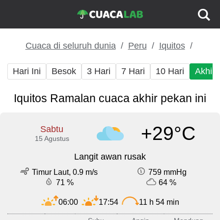
Cuaca di seluruh dunia
Peru
Iquitos
Hari Ini
Besok
3 Hari
7 Hari
10 Hari
Akhir
Iquitos Ramalan cuaca akhir pekan ini
+29°C
Sabtu
15 Agustus
Langit awan rusak
Timur Laut, 0.9 m/s
759 mmHg
71 %
64 %
06:00
17:54
11 h 54 min