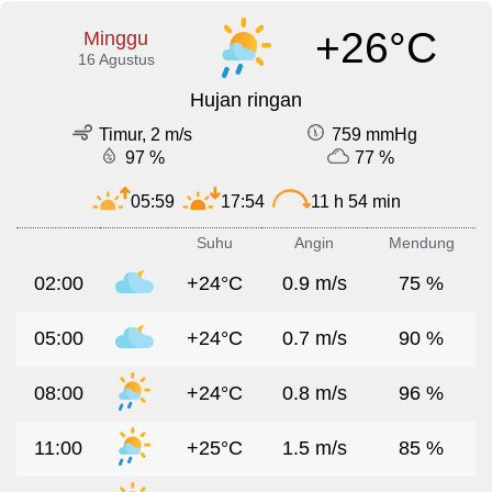
+26°C
Minggu
16 Agustus
Hujan ringan
Timur, 2 m/s
759 mmHg
97 %
77 %
05:59
17:54
11 h 54 min
Suhu
Angin
Mendung
02:00
+24°C
0.9 m/s
75 %
05:00
+24°C
0.7 m/s
90 %
08:00
+24°C
0.8 m/s
96 %
11:00
+25°C
1.5 m/s
85 %