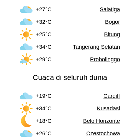
+27°C
Salatiga
+32°C
Bogor
+25°C
Bitung
+34°C
Tangerang Selatan
+29°C
Probolinggo
Cuaca di seluruh dunia
+19°C
Cardiff
+34°C
Kusadasi
+18°C
Belo Horizonte
+26°C
Czestochowa