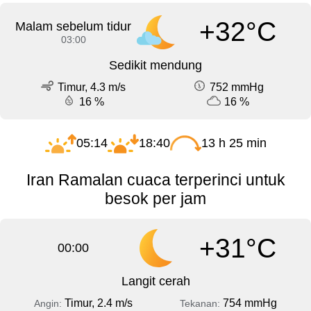
+32°C
Malam sebelum tidur
03:00
Sedikit mendung
Timur, 4.3 m/s
752 mmHg
16 %
16 %
05:14
18:40
13 h 25 min
Iran Ramalan cuaca terperinci untuk
besok per jam
+31°C
00:00
Langit cerah
Timur, 2.4 m/s
754 mmHg
Angin:
Tekanan: