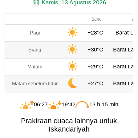
Kamis, 13 Agustus 2026
Suhu
An
+28°C
Barat Lau
Pagi
+30°C
Barat Laut
Siang
+29°C
Barat Laut
Malam
+27°C
Barat Laut
Malam sebelum tidur
06:27
19:42
13 h 15 min
Prakiraan cuaca lainnya untuk
Iskandariyah