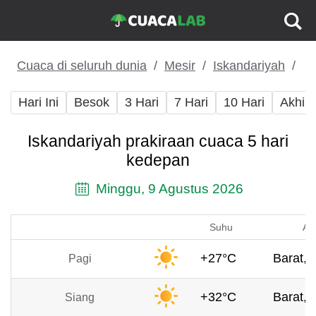
Cuaca di seluruh dunia
Mesir
Iskandariyah
Hari Ini
Besok
3 Hari
7 Hari
10 Hari
Akhir
Iskandariyah prakiraan cuaca 5 hari
kedepan
Minggu, 9 Agustus 2026
Suhu
An
+27°C
Barat, 
Pagi
+32°C
Barat, 
Siang