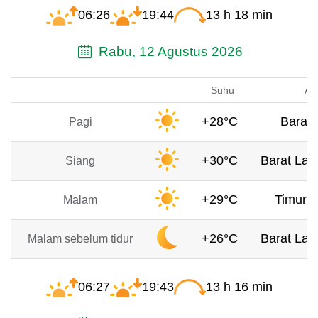
06:26
19:44
13 h 18 min
Rabu, 12 Agustus 2026
Suhu
An
+28°C
Barat,
Pagi
+30°C
Barat Laut
Siang
+29°C
Timur, 
Malam
+26°C
Barat Laut
Malam sebelum tidur
06:27
19:43
13 h 16 min