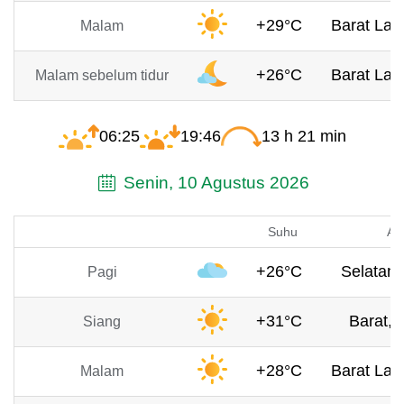
+29°C
Barat Laut
Malam
+26°C
Barat Laut
Malam sebelum tidur
06:25
19:46
13 h 21 min
Senin, 10 Agustus 2026
Suhu
An
+26°C
Selatan,
Pagi
+31°C
Barat, 
Siang
+28°C
Barat Laut
Malam