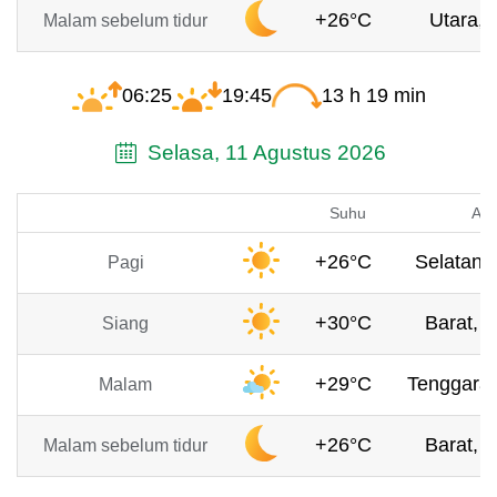
+26°C
Utara, 
Malam sebelum tidur
06:25
19:45
13 h 19 min
Selasa, 11 Agustus 2026
Suhu
Ang
+26°C
Selatan, 
Pagi
+30°C
Barat, 4
Siang
+29°C
Tenggara,
Malam
+26°C
Barat, 1
Malam sebelum tidur