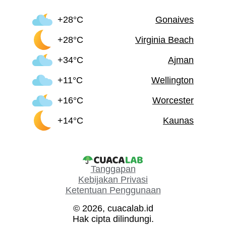
+28°C
Gonaives
+28°C
Virginia Beach
+34°C
Ajman
+11°C
Wellington
+16°C
Worcester
+14°C
Kaunas
Tanggapan
Kebijakan Privasi
Ketentuan Penggunaan
© 2026, cuacalab.id
Hak cipta dilindungi.