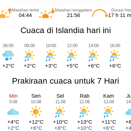
Matahari terbit
Matahari tenggelam
Durasi Har
04:44
21:56
17 h 11 m
Cuaca di Islandia hari ini
06:00
08:00
10:00
12:00
14:00
16:00
+2°C
+2°C
+3°C
+5°C
+6°C
+6°C
Prakiraan cuaca untuk 7 Hari
Min
Sen
Sel
Rab
Kam
J
9.08
10.08
11.08
12.08
13.08
14
+4°C
+12°C
+10°C
+13°C
+11°C
+
+2°C
+6°C
+8°C
+10°C
+6°C
+