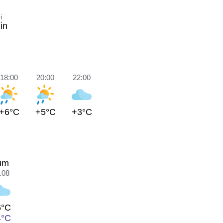
i
in
18:00
20:00
22:00
+6°C
+5°C
+3°C
um
.08
6°C
4°C