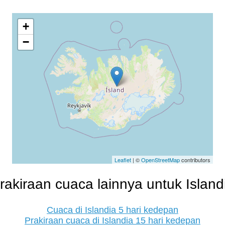
+
−
Leaflet
| ©
OpenStreetMap
contributors
rakiraan cuaca lainnya untuk Island
Cuaca di Islandia 5 hari kedepan
Prakiraan cuaca di Islandia 15 hari kedepan