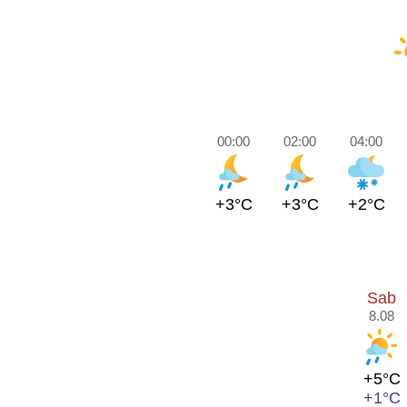
00:00
02:00
04:00
+3°C
+3°C
+2°C
Sab
8.08
+5°C
+1°C