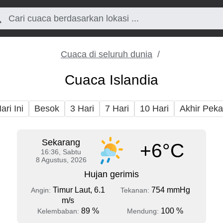
Cuaca di seluruh dunia
Cuaca Islandia
ari Ini
Besok
3 Hari
7 Hari
10 Hari
Akhir Pek
Sekarang
+6°C
16:36, Sabtu
8 Agustus, 2026
Hujan gerimis
Timur Laut, 6.1
754 mmHg
Angin:
Tekanan:
m/s
89 %
100 %
Kelembaban:
Mendung: