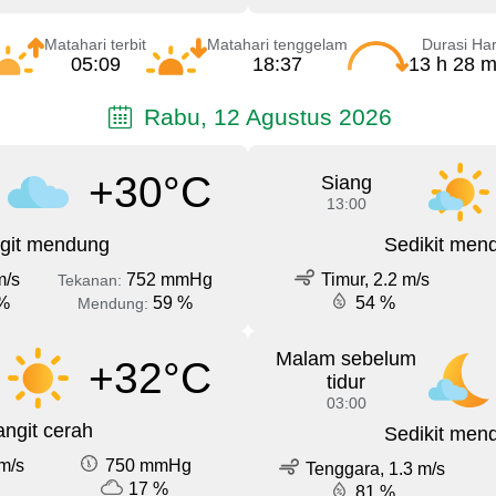
Matahari terbit
Matahari tenggelam
Durasi Har
05:09
18:37
13 h 28 m
Rabu, 12 Agustus 2026
+30°C
Siang
13:00
git mendung
Sedikit men
m/s
752 mmHg
Timur, 2.2 m/s
Tekanan:
%
59 %
54 %
Mendung:
Malam sebelum
+32°C
tidur
03:00
angit cerah
Sedikit men
m/s
750 mmHg
Tenggara, 1.3 m/s
17 %
81 %