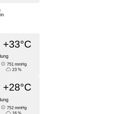
i
in
+33°C
dung
751 mmHg
23 %
+28°C
dung
752 mmHg
16 %