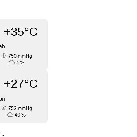
+35°C
ah
750 mmHg
4 %
+27°C
an
752 mmHg
40 %
i
in