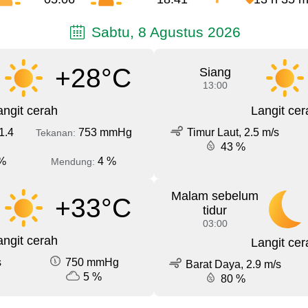
Sabtu, 8 Agustus 2026
+28°C
Siang
13:00
angit cerah
Langit cer
1.4
753 mmHg
Timur Laut, 2.5 m/s
Tekanan:
43 %
%
4 %
Mendung:
Malam sebelum
+33°C
tidur
03:00
angit cerah
Langit cer
s
750 mmHg
Barat Daya, 2.9 m/s
5 %
80 %