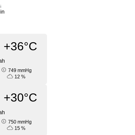
i
in
+36°C
ah
749 mmHg
12 %
+30°C
ah
750 mmHg
15 %