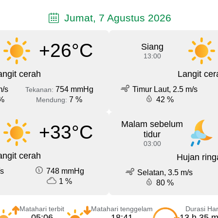
Jumat, 7 Agustus 2026
+26°C
Siang
13:00
angit cerah
Langit cer
m/s
754 mmHg
Timur Laut, 2.5 m/s
Tekanan:
%
7 %
42 %
Mendung:
Malam sebelum
+33°C
tidur
03:00
angit cerah
Hujan ring
/s
748 mmHg
Selatan, 3.5 m/s
1 %
80 %
Matahari terbit
Matahari tenggelam
Durasi Har
05:06
18:41
13 h 35 m