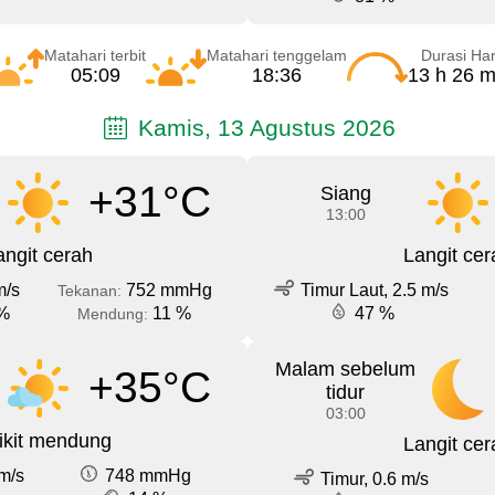
Matahari terbit
Matahari tenggelam
Durasi Har
05:09
18:36
13 h 26 m
Kamis, 13 Agustus 2026
+31°C
Siang
13:00
angit cerah
Langit cer
m/s
752 mmHg
Timur Laut, 2.5 m/s
Tekanan:
%
11 %
47 %
Mendung:
Malam sebelum
+35°C
tidur
03:00
ikit mendung
Langit cer
m/s
748 mmHg
Timur, 0.6 m/s