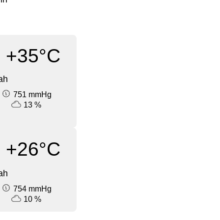
+35°C
ah
751 mmHg
13 %
+26°C
ah
754 mmHg
10 %