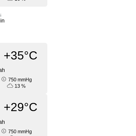
i
in
+35°C
ah
750 mmHg
13 %
+29°C
ah
750 mmHg