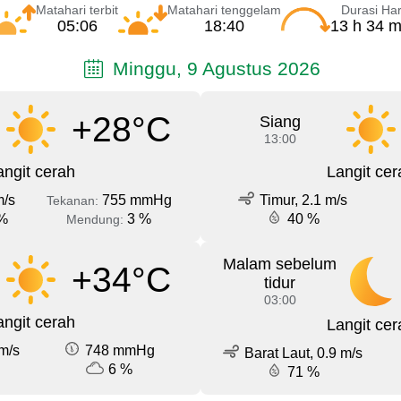
Matahari terbit
Matahari tenggelam
Durasi Har
05:06
18:40
13 h 34 m
Minggu, 9 Agustus 2026
+28°C
Siang
13:00
angit cerah
Langit cer
m/s
755 mmHg
Timur, 2.1 m/s
Tekanan:
%
3 %
40 %
Mendung:
Malam sebelum
+34°C
tidur
03:00
angit cerah
Langit cer
m/s
748 mmHg
Barat Laut, 0.9 m/s
6 %
71 %