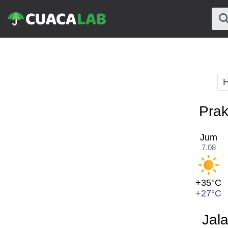
H
Prak
Jum
7.08
+35°C
+27°C
Jal