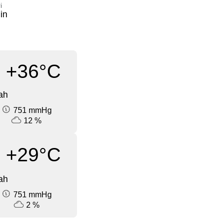
i
in
+36°C
ah
751 mmHg
12 %
+29°C
ah
751 mmHg
2 %