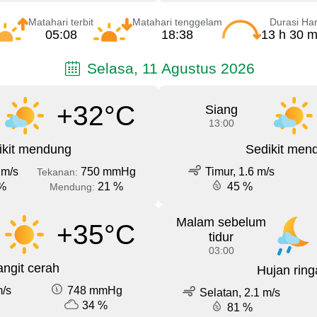
Matahari terbit
Matahari tenggelam
Durasi Har
05:08
18:38
13 h 30 m
Selasa, 11 Agustus 2026
+32°C
Siang
13:00
ikit mendung
Sedikit men
 m/s
750 mmHg
Timur, 1.6 m/s
Tekanan:
%
21 %
45 %
Mendung:
Malam sebelum
+35°C
tidur
03:00
angit cerah
Hujan ring
m/s
748 mmHg
Selatan, 2.1 m/s
34 %
81 %