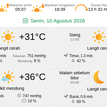
Matahari terbit
Matahari tenggelam
Durasi Har
05:07
18:39
13 h 32 m
Senin, 10 Agustus 2026
+31°C
Siang
13:00
angit cerah
Langit cer
 m/s
751 mmHg
Timur, 1.3 m/s
Tekanan:
%
8 %
42 %
Mendung:
Malam sebelum
+36°C
tidur
03:00
ikit mendung
Langit cer
m/s
747 mmHg
Barat, 0.6 m/s
10 %
69 %