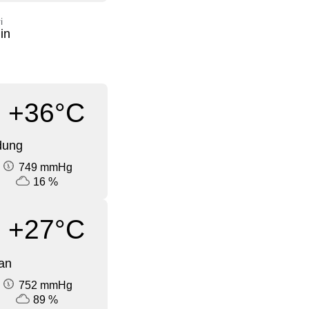
i
in
+36°C
dung
749 mmHg
16 %
+27°C
an
752 mmHg
89 %