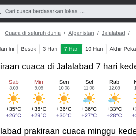
Cuaca di seluruh dunia
Afganistan
Jalalabad
ari Ini
Besok
3 Hari
7 Hari
10 Hari
Akhir Pek
iraan cuaca di Jalalabad 7 hari ke
Sab
Min
Sen
Sel
Rab
8.08
9.08
10.08
11.08
12.08
+35°C
+36°C
+36°C
+36°C
+33°C
+
+26°C
+29°C
+30°C
+27°C
+28°C
+
alabad prakiraan cuaca minggu ked