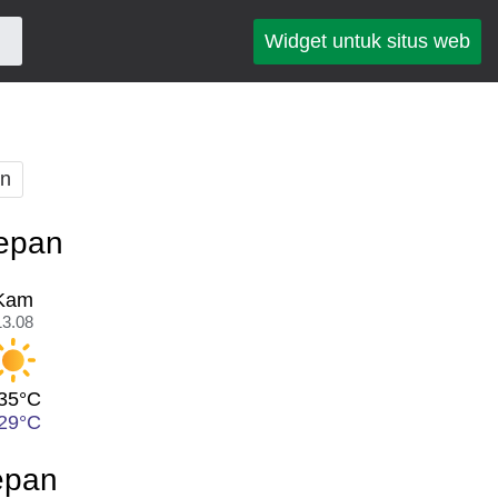
Widget untuk situs web
an
depan
Kam
13.08
35°C
29°C
epan