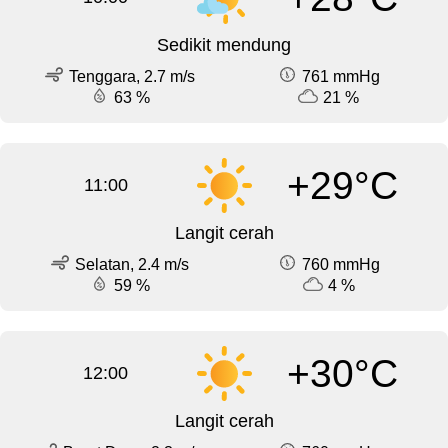
Sedikit mendung
Tenggara, 2.7 m/s
761 mmHg
63 %
21 %
+29°C
11:00
Langit cerah
Selatan, 2.4 m/s
760 mmHg
59 %
4 %
+30°C
12:00
Langit cerah