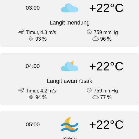
+22°C
03:00
Langit mendung
Timur, 4.3 m/s
759 mmHg
93 %
96 %
+22°C
04:00
Langit awan rusak
Timur, 4.2 m/s
759 mmHg
94 %
77 %
+22°C
05:00