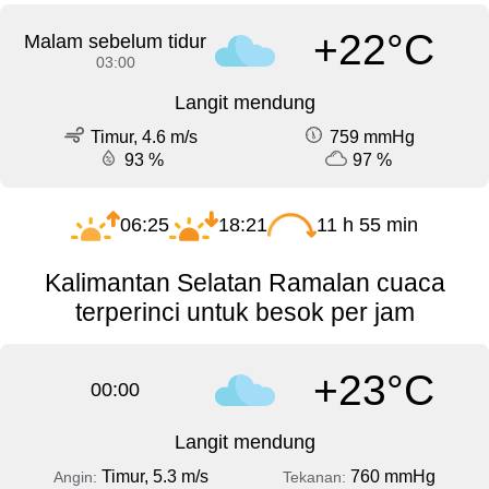
+22°C
Malam sebelum tidur
03:00
Langit mendung
Timur, 4.6 m/s
759 mmHg
93 %
97 %
06:25
18:21
11 h 55 min
Kalimantan Selatan Ramalan cuaca
terperinci untuk besok per jam
+23°C
00:00
Langit mendung
Timur, 5.3 m/s
760 mmHg
Angin:
Tekanan: