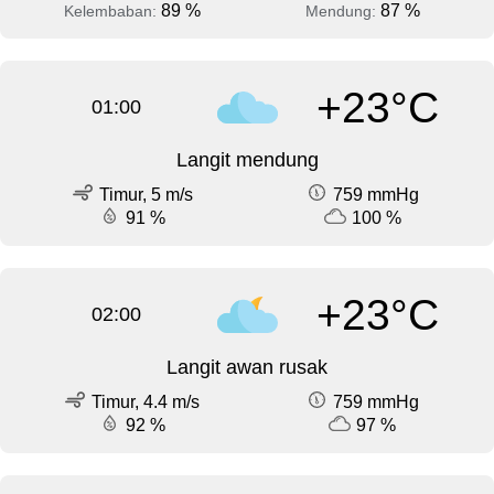
89 %
87 %
Kelembaban:
Mendung:
+23°C
01:00
Langit mendung
Timur, 5 m/s
759 mmHg
91 %
100 %
+23°C
02:00
Langit awan rusak
Timur, 4.4 m/s
759 mmHg
92 %
97 %