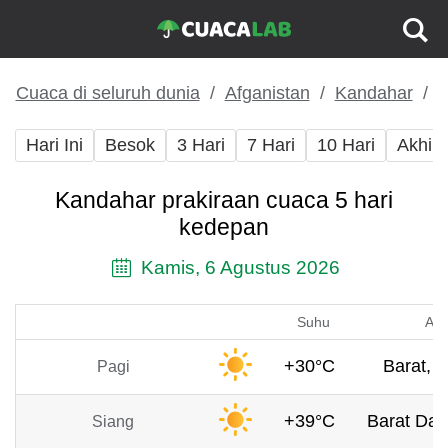
Cuaca di seluruh dunia
Afganistan
Kandahar
Hari Ini
Besok
3 Hari
7 Hari
10 Hari
Akhir
Kandahar prakiraan cuaca 5 hari
kedepan
Kamis, 6 Agustus 2026
Suhu
Ang
+30°C
Barat, 3
Pagi
+39°C
Barat Day
Siang