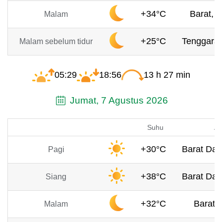
+34°C
Barat, 4
Malam
+25°C
Tenggara,
Malam sebelum tidur
05:29
18:56
13 h 27 min
Jumat, 7 Agustus 2026
Suhu
An
+30°C
Barat Day
Pagi
+38°C
Barat Day
Siang
+32°C
Barat, 
Malam