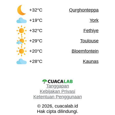
+32°C
Qurghonteppa
+19°C
York
+32°C
Fethiye
+29°C
Toulouse
+20°C
Bloemfontein
+28°C
Kaunas
Tanggapan
Kebijakan Privasi
Ketentuan Penggunaan
© 2026, cuacalab.id
Hak cipta dilindungi.