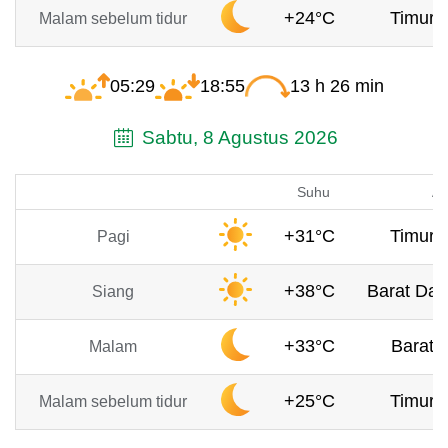
+24°C
Timur, 
Malam sebelum tidur
05:29
18:55
13 h 26 min
Sabtu, 8 Agustus 2026
Suhu
An
+31°C
Timur, 
Pagi
+38°C
Barat Day
Siang
+33°C
Barat, 
Malam
+25°C
Timur, 
Malam sebelum tidur