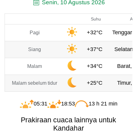
Senin, 10 Agustus 2026
Suhu
Ang
+32°C
Tenggara,
Pagi
+37°C
Selatan, 
Siang
+34°C
Barat, 2
Malam
+25°C
Timur, 1
Malam sebelum tidur
05:31
18:53
13 h 21 min
Prakiraan cuaca lainnya untuk
Kandahar