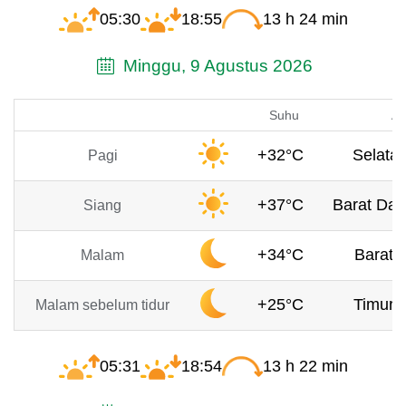
05:30
18:55
13 h 24 min
Minggu, 9 Agustus 2026
Suhu
An
+32°C
Selatan
Pagi
+37°C
Barat Day
Siang
+34°C
Barat, 
Malam
+25°C
Timur, 
Malam sebelum tidur
05:31
18:54
13 h 22 min