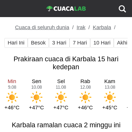
Cuaca di seluruh dunia
Irak
Karbala
Hari Ini
Besok
3 Hari
7 Hari
10 Hari
Akhir
Prakiraan cuaca di Karbala 15 hari
kedepan
Min
Sen
Sel
Rab
Kam
9.08
10.08
11.08
12.08
13.08
1
+46°C
+47°C
+47°C
+46°C
+45°C
+
Karbala ramalan cuaca 2 minggu ini