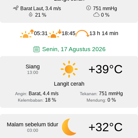
Barat Laut, 3.4 m/s
751 mmHg
21 %
0 %
05:31
18:45
13 h 14 min
Senin, 17 Agustus 2026
+39°C
Siang
13:00
Langit cerah
Barat, 4.4 m/s
751 mmHg
Angin:
Tekanan:
18 %
0 %
Kelembaban:
Mendung:
+32°C
Malam sebelum tidur
03:00