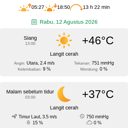
05:27
18:50
13 h 22 min
Rabu, 12 Agustus 2026
+46°C
Siang
13:00
Langit cerah
Utara, 2.4 m/s
751 mmHg
Angin:
Tekanan:
9 %
0 %
Kelembaban:
Mendung:
+37°C
Malam sebelum tidur
03:00
Langit cerah
Timur Laut, 3.5 m/s
750 mmHg
15 %
0 %