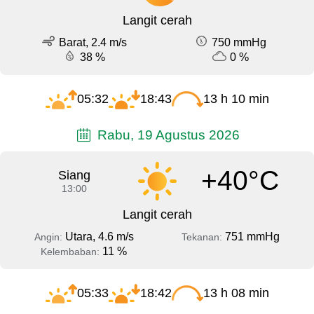
Langit cerah
Barat, 2.4 m/s
750 mmHg
38 %
0 %
05:32
18:43
13 h 10 min
Rabu, 19 Agustus 2026
+40°C
Siang
13:00
Langit cerah
Utara, 4.6 m/s
751 mmHg
Angin:
Tekanan:
11 %
Kelembaban:
05:33
18:42
13 h 08 min