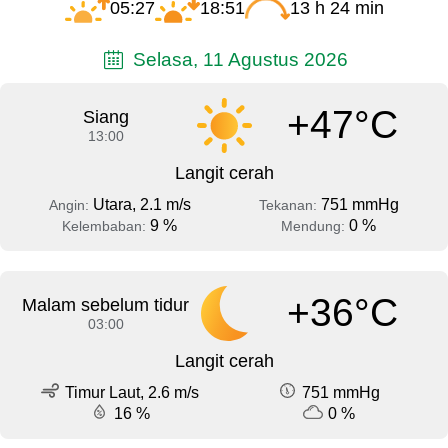
05:27
18:51
13 h 24 min
Selasa, 11 Agustus 2026
+47°C
Siang
13:00
Langit cerah
Utara, 2.1 m/s
751 mmHg
Angin:
Tekanan:
9 %
0 %
Kelembaban:
Mendung:
+36°C
Malam sebelum tidur
03:00
Langit cerah
Timur Laut, 2.6 m/s
751 mmHg
16 %
0 %