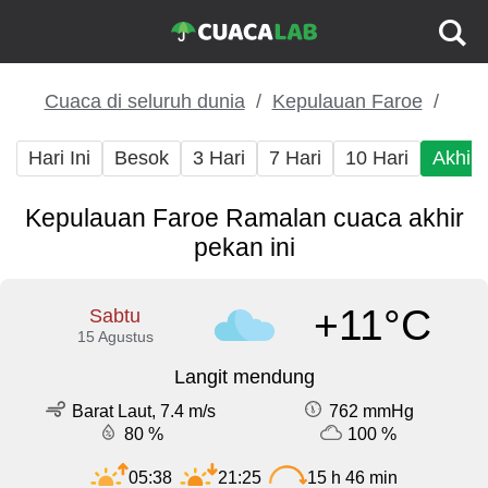
Cuaca di seluruh dunia
Kepulauan Faroe
Hari Ini
Besok
3 Hari
7 Hari
10 Hari
Akhir
Kepulauan Faroe Ramalan cuaca akhir
pekan ini
+11°C
Sabtu
15 Agustus
Langit mendung
Barat Laut, 7.4 m/s
762 mmHg
80 %
100 %
05:38
21:25
15 h 46 min