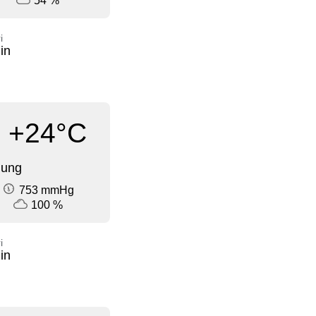
54 %
i
in
+24°C
dung
753 mmHg
100 %
i
in