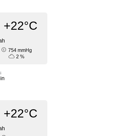
+22°C
ah
754 mmHg
2 %
i
in
+22°C
ah