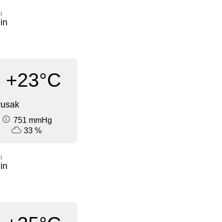
i
in
+23°C
rusak
751 mmHg
33 %
i
in