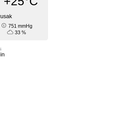
+25°C
rusak
751 mmHg
33 %
i
in