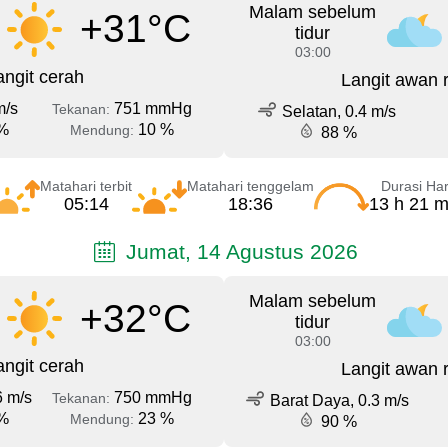
Malam sebelum
+31°C
tidur
03:00
angit cerah
Langit awan 
m/s
751 mmHg
Tekanan:
Selatan, 0.4 m/s
%
10 %
Mendung:
88 %
Matahari terbit
Matahari tenggelam
Durasi Har
05:14
18:36
13 h 21 m
Jumat, 14 Agustus 2026
Malam sebelum
+32°C
tidur
03:00
angit cerah
Langit awan 
6 m/s
750 mmHg
Tekanan:
Barat Daya, 0.3 m/s
%
23 %
Mendung:
90 %