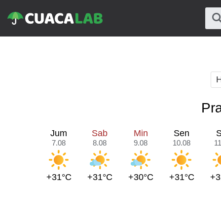
H
Pra
Jum
Sab
Min
Sen
S
7.08
8.08
9.08
10.08
11
+31°C
+31°C
+30°C
+31°C
+3