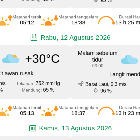
95 %
Matahari terbit
Matahari tenggelam
Durasi Har
05:12
18:38
13 h 25 m
Rabu, 12 Agustus 2026
Malam sebelum
+30°C
tidur
03:00
it awan rusak
Langit men
m/s
752 mmHg
Tekanan:
Barat Laut, 0.3 m/s
%
65 %
Mendung:
96 %
Matahari terbit
Matahari tenggelam
Durasi Har
05:13
18:37
13 h 23 m
Kamis, 13 Agustus 2026