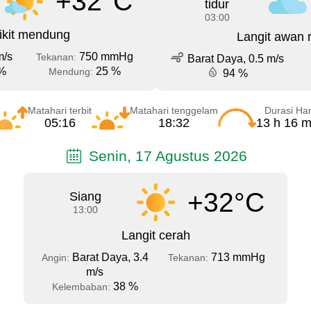
+32°C
tidur
03:00
ikit mendung
Langit awan 
m/s
750 mmHg
Tekanan:
Barat Daya, 0.5 m/s
%
25 %
Mendung:
94 %
Matahari terbit
Matahari tenggelam
Durasi Har
05:16
18:32
13 h 16 m
Senin, 17 Agustus 2026
+32°C
Siang
13:00
Langit cerah
Barat Daya, 3.4
713 mmHg
Angin:
Tekanan:
m/s
38 %
Kelembaban: