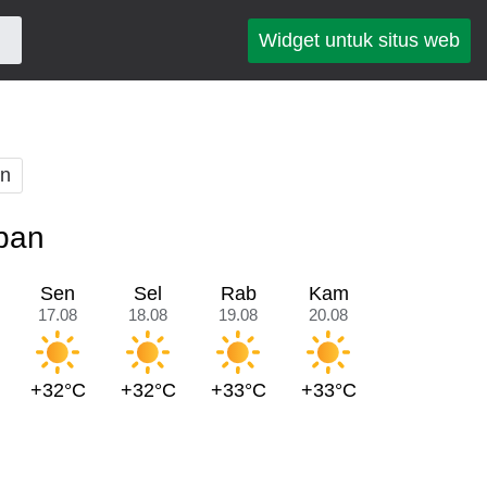
Widget untuk situs web
an
epan
Sen
Sel
Rab
Kam
17.08
18.08
19.08
20.08
+32°C
+32°C
+33°C
+33°C