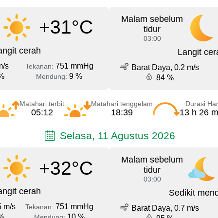
Malam sebelum
+31°C
tidur
03:00
angit cerah
Langit cer
m/s
751 mmHg
Tekanan:
Barat Daya, 0.2 m/s
%
9 %
Mendung:
84 %
Matahari terbit
Matahari tenggelam
Durasi Har
05:12
18:39
13 h 26 m
Selasa, 11 Agustus 2026
Malam sebelum
+32°C
tidur
03:00
angit cerah
Sedikit men
5 m/s
751 mmHg
Tekanan:
Barat Daya, 0.7 m/s
%
10 %
Mendung: