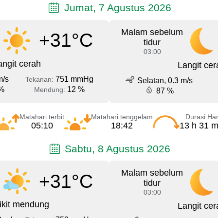
Jumat, 7 Agustus 2026
Malam sebelum
+31°C
tidur
03:00
angit cerah
Langit cer
m/s
751 mmHg
Tekanan:
Selatan, 0.3 m/s
%
12 %
Mendung:
87 %
Matahari terbit
Matahari tenggelam
Durasi Har
05:10
18:42
13 h 31 m
Sabtu, 8 Agustus 2026
Malam sebelum
+31°C
tidur
03:00
ikit mendung
Langit cer