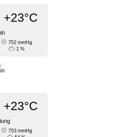
+23°C
ah
752 mmHg
1 %
i
in
+23°C
dung
753 mmHg