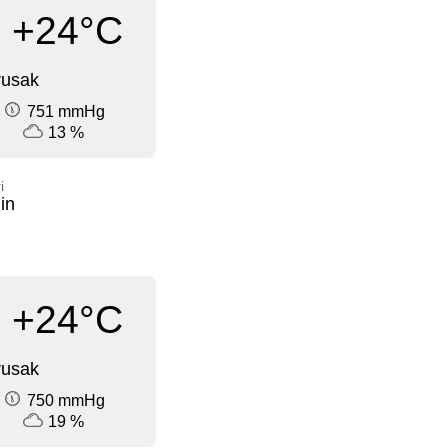
+24°C
rusak
751 mmHg
13 %
i
in
+24°C
rusak
750 mmHg
19 %