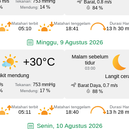
3 m/s
753 mmHg
Tekanan:
Barat, 0.8 m/s
%
14 %
Mendung:
84 %
Matahari terbit
Matahari tenggelam
Durasi Har
05:10
18:41
13 h 30 m
Minggu, 9 Agustus 2026
Malam sebelum
+30°C
tidur
03:00
ikit mendung
Langit cer
/s
753 mmHg
Tekanan:
Barat Daya, 0.7 m/s
%
17 %
Mendung:
88 %
Matahari terbit
Matahari tenggelam
Durasi Har
05:11
18:40
13 h 28 m
Senin, 10 Agustus 2026