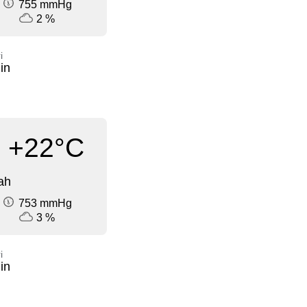
755 mmHg
2 %
i
in
+22°C
ah
753 mmHg
3 %
i
in