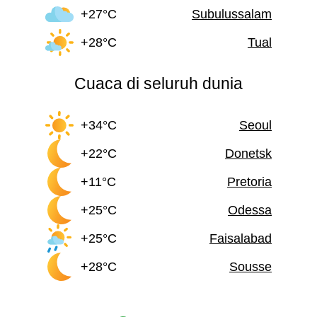
+27°C
Subulussalam
+28°C
Tual
Cuaca di seluruh dunia
+34°C
Seoul
+22°C
Donetsk
+11°C
Pretoria
+25°C
Odessa
+25°C
Faisalabad
+28°C
Sousse