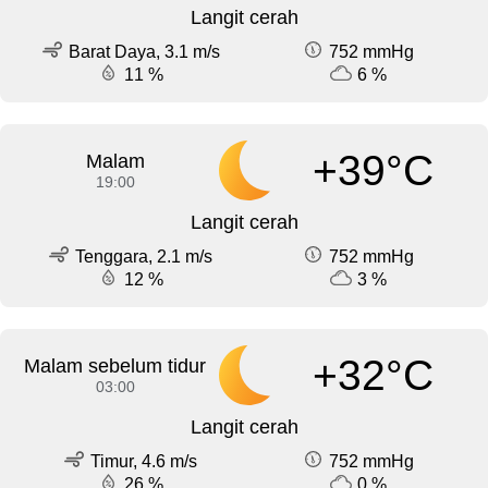
Langit cerah
Barat Daya, 3.1 m/s
752 mmHg
11 %
6 %
+39°C
Malam
19:00
Langit cerah
Tenggara, 2.1 m/s
752 mmHg
12 %
3 %
+32°C
Malam sebelum tidur
03:00
Langit cerah
Timur, 4.6 m/s
752 mmHg
26 %
0 %