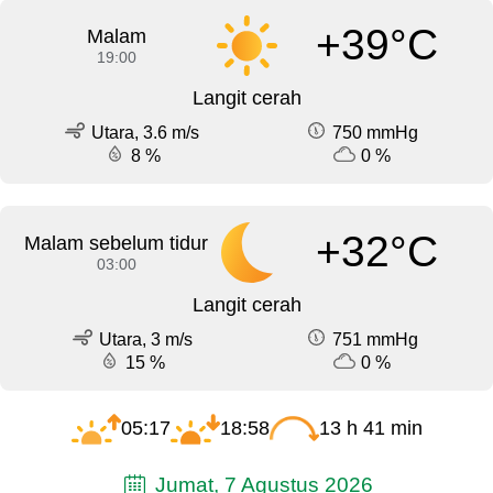
+39°C
Malam
19:00
Langit cerah
Utara, 3.6 m/s
750 mmHg
8 %
0 %
+32°C
Malam sebelum tidur
03:00
Langit cerah
Utara, 3 m/s
751 mmHg
15 %
0 %
05:17
18:58
13 h 41 min
Jumat, 7 Agustus 2026