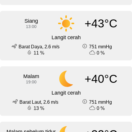
+43°C
Siang
13:00
Langit cerah
Barat Daya, 2.6 m/s
751 mmHg
11 %
0 %
+40°C
Malam
19:00
Langit cerah
Barat Laut, 2.6 m/s
751 mmHg
13 %
0 %
Malam sebelum tidur