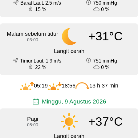
Barat Laut, 2.5 m/s
750 mmHg
15 %
0 %
+31°C
Malam sebelum tidur
03:00
Langit cerah
Timur Laut, 1.9 m/s
751 mmHg
22 %
0 %
05:19
18:56
13 h 37 min
Minggu, 9 Agustus 2026
+37°C
Pagi
08:00
Langit cerah