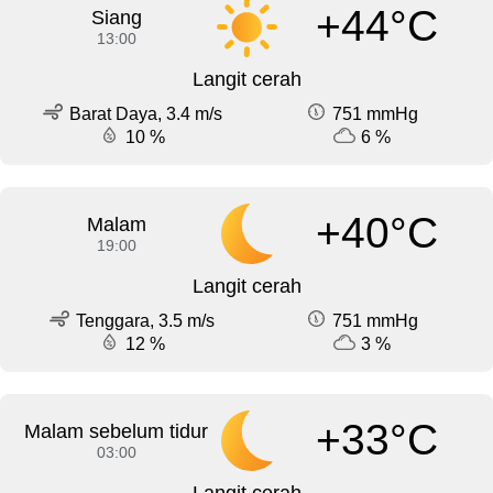
+44°C
Siang
13:00
Langit cerah
Barat Daya, 3.4 m/s
751 mmHg
10 %
6 %
+40°C
Malam
19:00
Langit cerah
Tenggara, 3.5 m/s
751 mmHg
12 %
3 %
+33°C
Malam sebelum tidur
03:00
Langit cerah