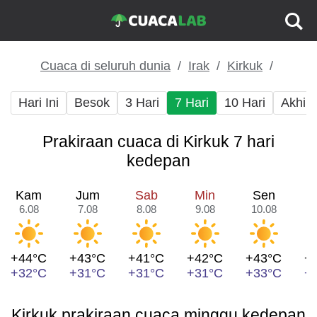
Cuaca di seluruh dunia
Irak
Kirkuk
Hari Ini
Besok
3 Hari
7 Hari
10 Hari
Akhir
Prakiraan cuaca di Kirkuk 7 hari
kedepan
Kam
Jum
Sab
Min
Sen
6.08
7.08
8.08
9.08
10.08
1
+44°C
+43°C
+41°C
+42°C
+43°C
+
+32°C
+31°C
+31°C
+31°C
+33°C
+
Kirkuk prakiraan cuaca minggu kedepan