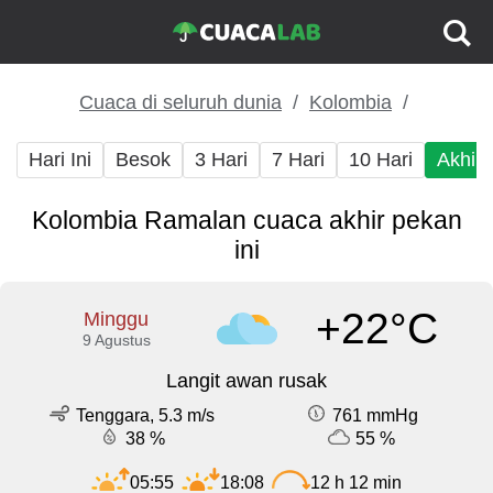
Cuaca di seluruh dunia
Kolombia
Hari Ini
Besok
3 Hari
7 Hari
10 Hari
Akhir
Kolombia Ramalan cuaca akhir pekan
ini
+22°C
Minggu
9 Agustus
Langit awan rusak
Tenggara, 5.3 m/s
761 mmHg
38 %
55 %
05:55
18:08
12 h 12 min