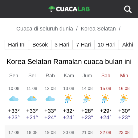
Cuaca di seluruh dunia
Korea Selatan
Hari Ini
Besok
3 Hari
7 Hari
10 Hari
Akhir
Korea Selatan Ramalan cuaca bulan ini
Sen
Sel
Rab
Kam
Jum
Sab
Min
10.08
11.08
12.08
13.08
14.08
15.08
16.08
+33°
+33°
+33°
+32°
+28°
+29°
+30°
+23°
+21°
+24°
+24°
+23°
+24°
+23°
17.08
18.08
19.08
20.08
21.08
22.08
23.08