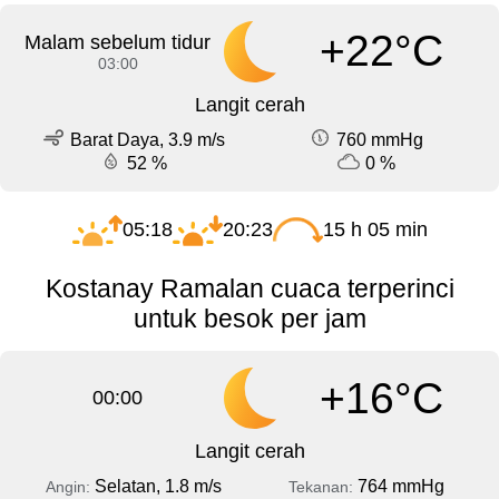
+22°C
Malam sebelum tidur
03:00
Langit cerah
Barat Daya, 3.9 m/s
760 mmHg
52 %
0 %
05:18
20:23
15 h 05 min
Kostanay Ramalan cuaca terperinci
untuk besok per jam
+16°C
00:00
Langit cerah
Selatan, 1.8 m/s
764 mmHg
Angin:
Tekanan: