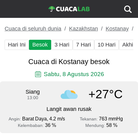
Cuaca di seluruh dunia
Kazakhstan
Kostanay
Hari Ini
Besok
3 Hari
7 Hari
10 Hari
Akhir
Cuaca di Kostanay besok
Sabtu, 8 Agustus 2026
+27°C
Siang
13:00
Langit awan rusak
Barat Daya, 4.2 m/s
763 mmHg
Angin:
Tekanan:
36 %
58 %
Kelembaban:
Mendung: