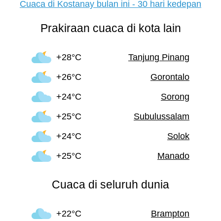
Cuaca di Kostanay bulan ini - 30 hari kedepan
Prakiraan cuaca di kota lain
+28°C
Tanjung Pinang
+26°C
Gorontalo
+24°C
Sorong
+25°C
Subulussalam
+24°C
Solok
+25°C
Manado
Cuaca di seluruh dunia
+22°C
Brampton