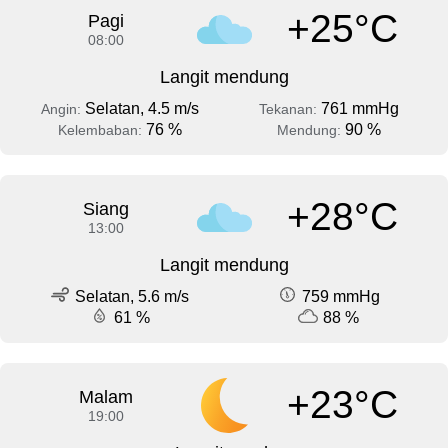
+25°C
Pagi
08:00
Langit mendung
Selatan, 4.5 m/s
761 mmHg
Angin:
Tekanan:
76 %
90 %
Kelembaban:
Mendung:
+28°C
Siang
13:00
Langit mendung
Selatan, 5.6 m/s
759 mmHg
61 %
88 %
+23°C
Malam
19:00