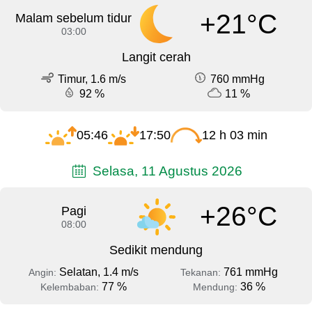
+21°C
Malam sebelum tidur
03:00
Langit cerah
Timur, 1.6 m/s
760 mmHg
92 %
11 %
05:46
17:50
12 h 03 min
Selasa, 11 Agustus 2026
+26°C
Pagi
08:00
Sedikit mendung
Selatan, 1.4 m/s
761 mmHg
Angin:
Tekanan:
77 %
36 %
Kelembaban:
Mendung: