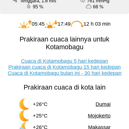
Tenggara, 1.6 m/s
761 mmHg
95 %
66 %
05:45
17:49
12 h 03 min
Prakiraan cuaca lainnya untuk
Kotamobagu
Cuaca di Kotamobagu 5 hari kedepan
Prakiraan cuaca di Kotamobagu 15 hari kedepan
Cuaca di Kotamobagu bulan ini - 30 hari kedepan
Prakiraan cuaca di kota lain
+26°C
Dumai
+25°C
Mojokerto
+26°C
Makassar