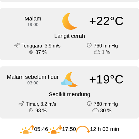
+22°C
Malam
19:00
Langit cerah
Tenggara, 3.9 m/s
760 mmHg
87 %
1 %
+19°C
Malam sebelum tidur
03:00
Sedikit mendung
Timur, 3.2 m/s
760 mmHg
93 %
30 %
05:46
17:50
12 h 03 min