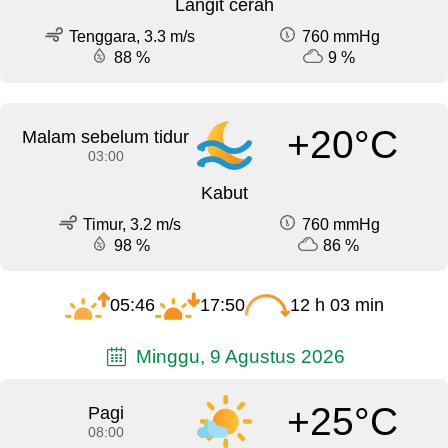
Langit cerah
Tenggara, 3.3 m/s
760 mmHg
88 %
9 %
+20°C
Malam sebelum tidur
03:00
Kabut
Timur, 3.2 m/s
760 mmHg
98 %
86 %
05:46
17:50
12 h 03 min
Minggu, 9 Agustus 2026
+25°C
Pagi
08:00