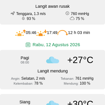
Langit awan rusak
Tenggara, 1.3 m/s
760 mmHg
93 %
75 %
05:46
17:49
12 h 03 min
Rabu, 12 Agustus 2026
+27°C
Pagi
08:00
Langit mendung
Selatan, 2 m/s
761 mmHg
Angin:
Tekanan:
78 %
100 %
Kelembaban:
Mendung:
+30°C
Siang