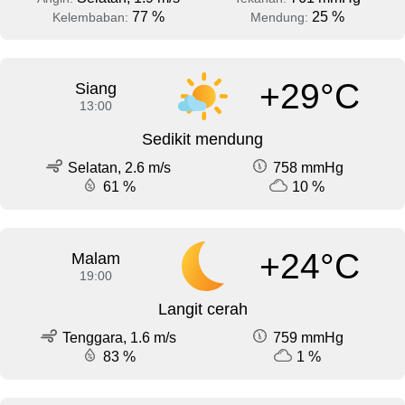
77 %
25 %
Kelembaban:
Mendung:
+29°C
Siang
13:00
Sedikit mendung
Selatan, 2.6 m/s
758 mmHg
61 %
10 %
+24°C
Malam
19:00
Langit cerah
Tenggara, 1.6 m/s
759 mmHg
83 %
1 %