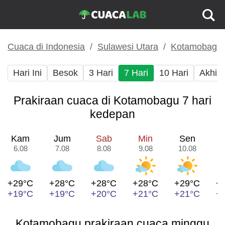
Cuaca di Indonesia
Sulawesi Utara
Kotamobagu
Hari Ini
Besok
3 Hari
7 Hari
10 Hari
Akhir
Prakiraan cuaca di Kotamobagu 7 hari
kedepan
Kam
Jum
Sab
Min
Sen
6.08
7.08
8.08
9.08
10.08
1
+29°C
+28°C
+28°C
+28°C
+29°C
+
+19°C
+19°C
+20°C
+21°C
+21°C
+
Kotamobagu prakiraan cuaca minggu