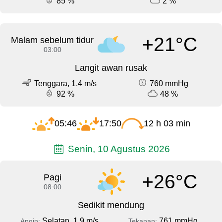
85 %
2 %
+21°C
Malam sebelum tidur
03:00
Langit awan rusak
Tenggara, 1.4 m/s
760 mmHg
92 %
48 %
05:46
17:50
12 h 03 min
Senin, 10 Agustus 2026
+26°C
Pagi
08:00
Sedikit mendung
Selatan, 1.9 m/s
761 mmHg
Angin:
Tekanan: