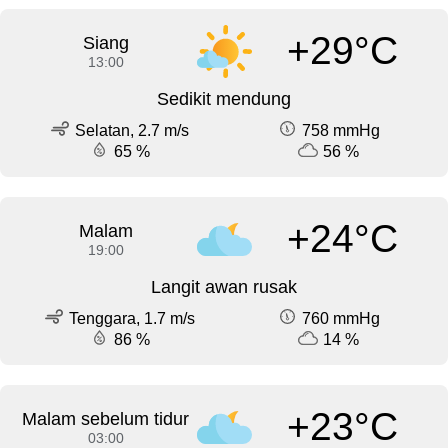
+29°C
Siang
13:00
Sedikit mendung
Selatan, 2.7 m/s
758 mmHg
65 %
56 %
+24°C
Malam
19:00
Langit awan rusak
Tenggara, 1.7 m/s
760 mmHg
86 %
14 %
+23°C
Malam sebelum tidur
03:00