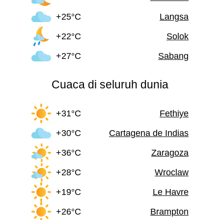
+25°C
Langsa
+22°C
Solok
+27°C
Sabang
Cuaca di seluruh dunia
+31°C
Fethiye
+30°C
Cartagena de Indias
+36°C
Zaragoza
+28°C
Wroclaw
+19°C
Le Havre
+26°C
Brampton