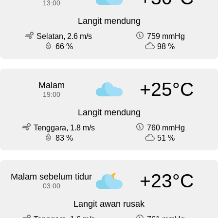
13:00
Langit mendung
Selatan, 2.6 m/s
759 mmHg
66 %
98 %
+25°C
Malam
19:00
Langit mendung
Tenggara, 1.8 m/s
760 mmHg
83 %
51 %
+23°C
Malam sebelum tidur
03:00
Langit awan rusak