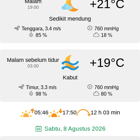
+21°C
Malam
19:00
Sedikit mendung
Tenggara, 3.4 m/s
760 mmHg
85 %
18 %
+19°C
Malam sebelum tidur
03:00
Kabut
Timur, 3.3 m/s
760 mmHg
98 %
80 %
05:46
17:50
12 h 03 min
Sabtu, 8 Agustus 2026