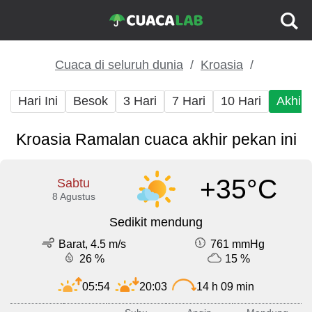
Cuaca di seluruh dunia
Kroasia
Hari Ini
Besok
3 Hari
7 Hari
10 Hari
Akhir
Kroasia Ramalan cuaca akhir pekan ini
+35°C
Sabtu
8 Agustus
Sedikit mendung
Barat, 4.5 m/s
761 mmHg
26 %
15 %
05:54
20:03
14 h 09 min