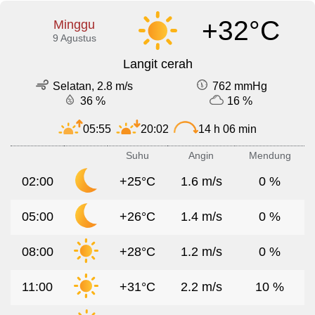
+32°C
Minggu
9 Agustus
Langit cerah
Selatan, 2.8 m/s
762 mmHg
36 %
16 %
05:55
20:02
14 h 06 min
Suhu
Angin
Mendung
02:00
+25°C
1.6 m/s
0 %
05:00
+26°C
1.4 m/s
0 %
08:00
+28°C
1.2 m/s
0 %
11:00
+31°C
2.2 m/s
10 %