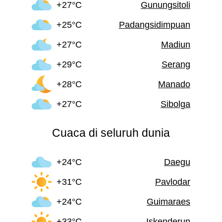
+27°C
Gunungsitoli
+25°C
Padangsidimpuan
+27°C
Madiun
+29°C
Serang
+28°C
Manado
+27°C
Sibolga
Cuaca di seluruh dunia
+24°C
Daegu
+31°C
Pavlodar
+24°C
Guimaraes
+33°C
Iskenderun