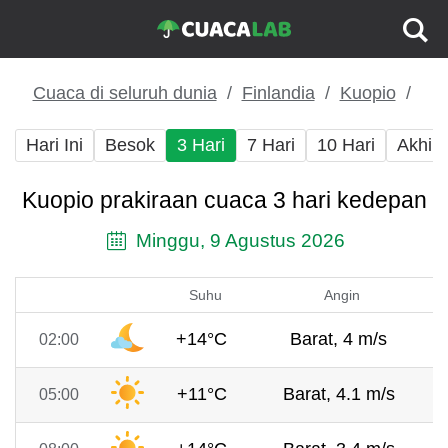
Cuaca di seluruh dunia
Finlandia
Kuopio
Hari Ini
Besok
3 Hari
7 Hari
10 Hari
Akhir
Kuopio prakiraan cuaca 3 hari kedepan
Minggu, 9 Agustus 2026
Suhu
Angin
+14°C
Barat, 4 m/s
02:00
+11°C
Barat, 4.1 m/s
05:00