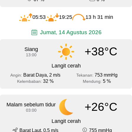
05:53
19:25
13 h 31 min
Jumat, 14 Agustus 2026
+38°C
Siang
13:00
Langit cerah
Barat Daya, 2 m/s
753 mmHg
Angin:
Tekanan:
32 %
5 %
Kelembaban:
Mendung:
+26°C
Malam sebelum tidur
03:00
Langit cerah
Barat Laut, 0.5 m/s
755 mmHg