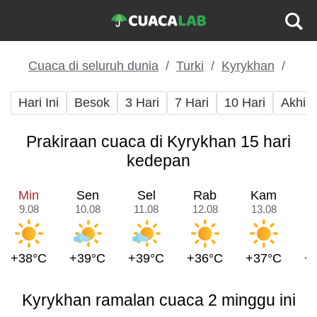
Cuaca di seluruh dunia
Turki
Kyrykhan
Hari Ini
Besok
3 Hari
7 Hari
10 Hari
Akhir
Prakiraan cuaca di Kyrykhan 15 hari
kedepan
Min
Sen
Sel
Rab
Kam
9.08
10.08
11.08
12.08
13.08
1
+38°C
+39°C
+39°C
+36°C
+37°C
+
Kyrykhan ramalan cuaca 2 minggu ini