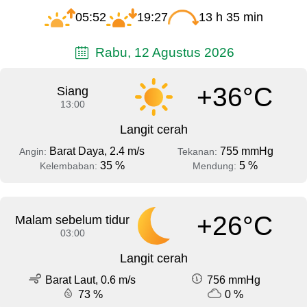
05:52
19:27
13 h 35 min
Rabu, 12 Agustus 2026
+36°C
Siang
13:00
Langit cerah
Barat Daya, 2.4 m/s
755 mmHg
Angin:
Tekanan:
35 %
5 %
Kelembaban:
Mendung:
+26°C
Malam sebelum tidur
03:00
Langit cerah
Barat Laut, 0.6 m/s
756 mmHg
73 %
0 %