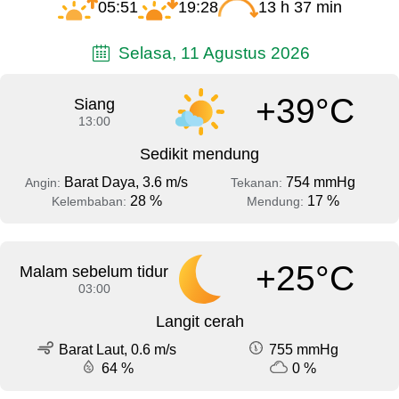
05:51
19:28
13 h 37 min
Selasa, 11 Agustus 2026
+39°C
Siang
13:00
Sedikit mendung
Barat Daya, 3.6 m/s
754 mmHg
Angin:
Tekanan:
28 %
17 %
Kelembaban:
Mendung:
+25°C
Malam sebelum tidur
03:00
Langit cerah
Barat Laut, 0.6 m/s
755 mmHg
64 %
0 %