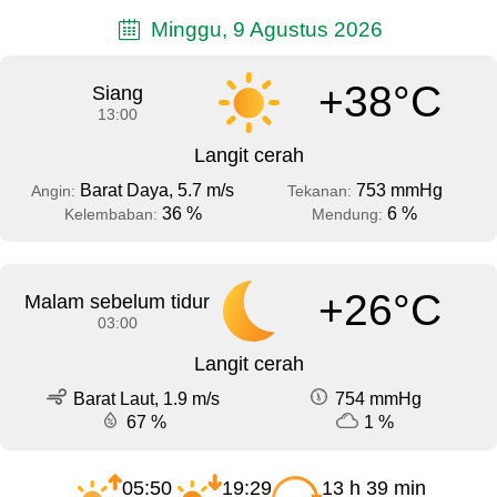
Minggu, 9 Agustus 2026
+38°C
Siang
13:00
Langit cerah
Barat Daya, 5.7 m/s
753 mmHg
Angin:
Tekanan:
36 %
6 %
Kelembaban:
Mendung:
+26°C
Malam sebelum tidur
03:00
Langit cerah
Barat Laut, 1.9 m/s
754 mmHg
67 %
1 %
05:50
19:29
13 h 39 min