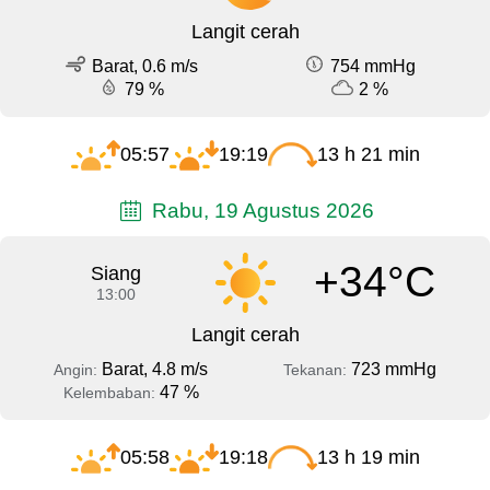
Langit cerah
Barat, 0.6 m/s
754 mmHg
79 %
2 %
05:57
19:19
13 h 21 min
Rabu, 19 Agustus 2026
+34°C
Siang
13:00
Langit cerah
Barat, 4.8 m/s
723 mmHg
Angin:
Tekanan:
47 %
Kelembaban:
05:58
19:18
13 h 19 min