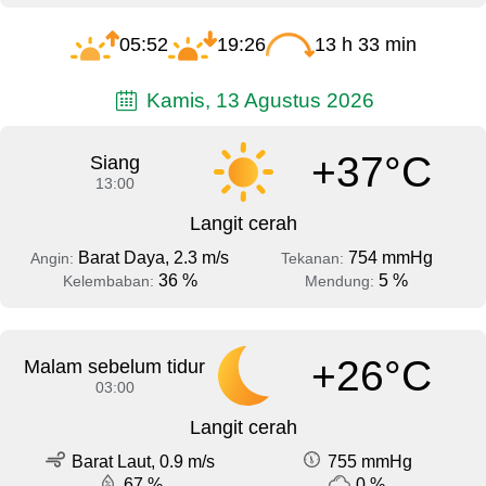
05:52
19:26
13 h 33 min
Kamis, 13 Agustus 2026
+37°C
Siang
13:00
Langit cerah
Barat Daya, 2.3 m/s
754 mmHg
Angin:
Tekanan:
36 %
5 %
Kelembaban:
Mendung:
+26°C
Malam sebelum tidur
03:00
Langit cerah
Barat Laut, 0.9 m/s
755 mmHg
67 %
0 %