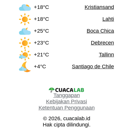
+18°C
Kristiansand
+18°C
Lahti
+25°C
Boca Chica
+23°C
Debrecen
+21°C
Tallinn
+4°C
Santiago de Chile
Tanggapan
Kebijakan Privasi
Ketentuan Penggunaan
© 2026, cuacalab.id
Hak cipta dilindungi.