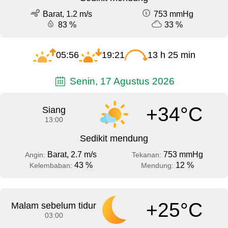
Barat, 1.2 m/s
753 mmHg
83 %
33 %
05:56
19:21
13 h 25 min
Senin, 17 Agustus 2026
+34°C
Siang
13:00
Sedikit mendung
Barat, 2.7 m/s
753 mmHg
Angin:
Tekanan:
43 %
12 %
Kelembaban:
Mendung:
+25°C
Malam sebelum tidur
03:00