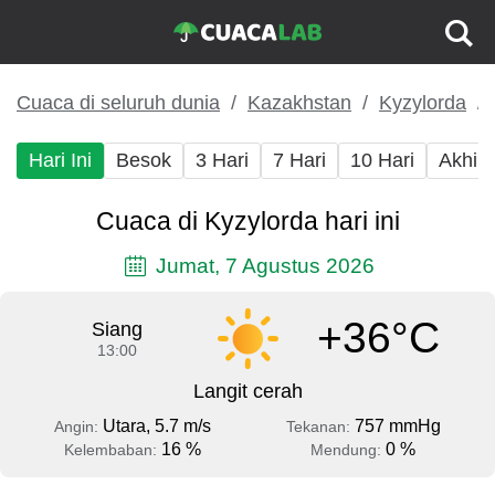
Cuaca di seluruh dunia
Kazakhstan
Kyzylorda
Hari Ini
Besok
3 Hari
7 Hari
10 Hari
Akhir
Cuaca di Kyzylorda hari ini
Jumat, 7 Agustus 2026
+36°C
Siang
13:00
Langit cerah
Utara, 5.7 m/s
757 mmHg
Angin:
Tekanan:
16 %
0 %
Kelembaban:
Mendung: