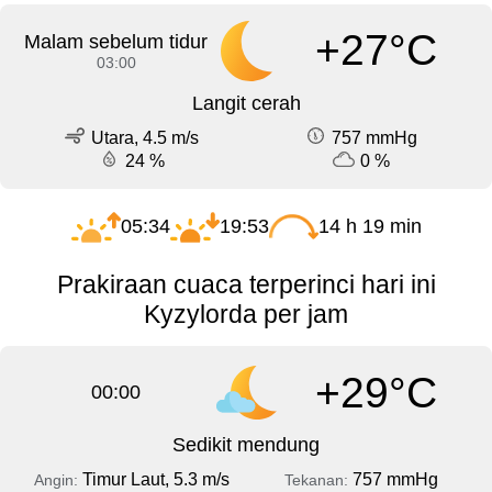
+27°C
Malam sebelum tidur
03:00
Langit cerah
Utara, 4.5 m/s
757 mmHg
24 %
0 %
05:34
19:53
14 h 19 min
Prakiraan cuaca terperinci hari ini
Kyzylorda per jam
+29°C
00:00
Sedikit mendung
Timur Laut, 5.3 m/s
757 mmHg
Angin:
Tekanan: