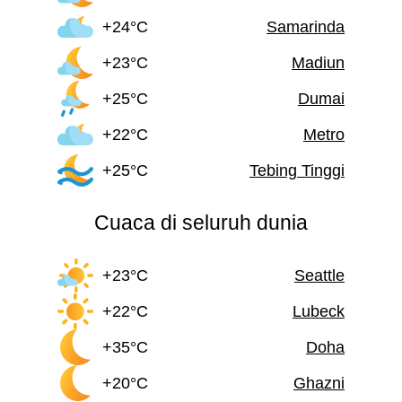
+24°C
Samarinda
+23°C
Madiun
+25°C
Dumai
+22°C
Metro
+25°C
Tebing Tinggi
Cuaca di seluruh dunia
+23°C
Seattle
+22°C
Lubeck
+35°C
Doha
+20°C
Ghazni