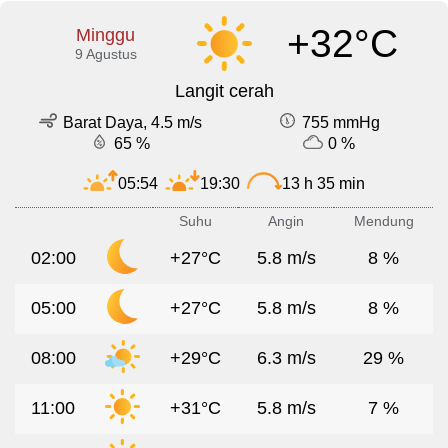
+32°C
Minggu
9 Agustus
Langit cerah
Barat Daya, 4.5 m/s
755 mmHg
65 %
0 %
05:54
19:30
13 h 35 min
Suhu
Angin
Mendung
02:00
+27°C
5.8 m/s
8 %
05:00
+27°C
5.8 m/s
8 %
08:00
+29°C
6.3 m/s
29 %
11:00
+31°C
5.8 m/s
7 %