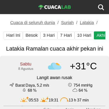
Cuaca di seluruh dunia
Suriah
Latakia
Hari Ini
Besok
3 Hari
7 Hari
10 Hari
Akhir
Latakia Ramalan cuaca akhir pekan ini
+31°C
Sabtu
8 Agustus
Langit awan rusak
Barat Daya, 5.2 m/s
754 mmHg
68 %
64 %
05:53
19:31
13 h 37 min