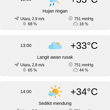
Hujan ringan
Utara, 2.9 m/s
751 mmHg
68 %
16 %
+33°C
13:00
Langit awan rusak
Utara, 2.8 m/s
751 mmHg
65 %
44 %
+34°C
14:00
Sedikit mendung