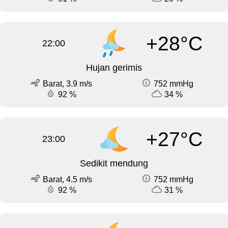
+28°C
22:00
Hujan gerimis
Barat, 3.9 m/s
752 mmHg
92 %
34 %
+27°C
23:00
Sedikit mendung
Barat, 4.5 m/s
752 mmHg
92 %
31 %