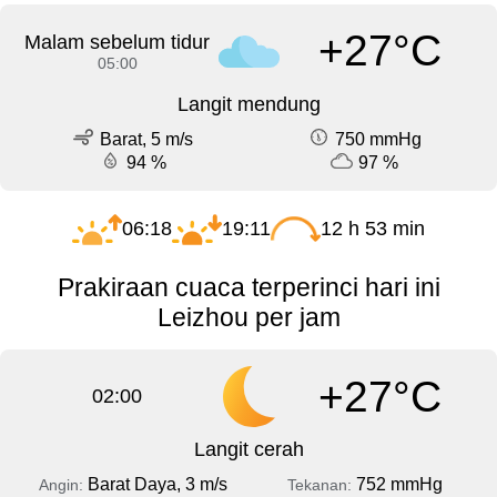
+27°C
Malam sebelum tidur
05:00
Langit mendung
Barat, 5 m/s
750 mmHg
94 %
97 %
06:18
19:11
12 h 53 min
Prakiraan cuaca terperinci hari ini
Leizhou per jam
+27°C
02:00
Langit cerah
Barat Daya, 3 m/s
752 mmHg
Angin:
Tekanan: