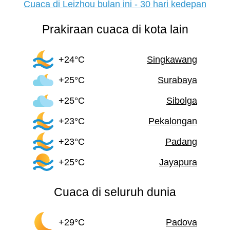
Cuaca di Leizhou bulan ini - 30 hari kedepan
Prakiraan cuaca di kota lain
+24°C
Singkawang
+25°C
Surabaya
+25°C
Sibolga
+23°C
Pekalongan
+23°C
Padang
+25°C
Jayapura
Cuaca di seluruh dunia
+29°C
Padova