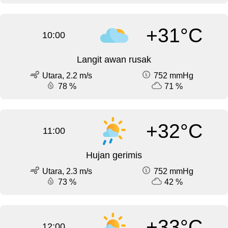
+31°C
10:00
Langit awan rusak
Utara, 2.2 m/s
752 mmHg
78 %
71 %
+32°C
11:00
Hujan gerimis
Utara, 2.3 m/s
752 mmHg
73 %
42 %
+33°C
12:00