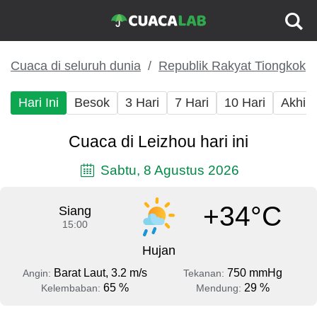
Cuaca di seluruh dunia
Republik Rakyat Tiongkok
Hari Ini
Besok
3 Hari
7 Hari
10 Hari
Akhir
Cuaca di Leizhou hari ini
Sabtu, 8 Agustus 2026
+34°C
Siang
15:00
Hujan
Barat Laut, 3.2 m/s
750 mmHg
Angin:
Tekanan:
65 %
29 %
Kelembaban:
Mendung: