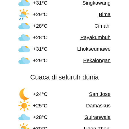
+31°C
Singkawang
+29°C
Bima
+28°C
Cimahi
+28°C
Payakumbuh
+31°C
Lhokseumawe
+29°C
Pekalongan
Cuaca di seluruh dunia
+24°C
San Jose
+25°C
Damaskus
+28°C
Gujranwala
+30°C
Udon Thani