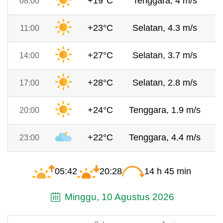
+19°C
Tenggara, 4 m/s
7
08:00
+23°C
Selatan, 4.3 m/s
7
11:00
+27°C
Selatan, 3.7 m/s
7
14:00
+28°C
Selatan, 2.8 m/s
7
17:00
+24°C
Tenggara, 1.9 m/s
7
20:00
+22°C
Tenggara, 4.4 m/s
7
23:00
05:42
20:28
14 h 45 min
Minggu, 10 Agustus 2026