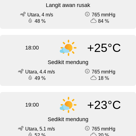
Langit awan rusak
Utara, 4 m/s
765 mmHg
48 %
84 %
+25°C
18:00
Sedikit mendung
Utara, 4.4 m/s
765 mmHg
49 %
18 %
+23°C
19:00
Sedikit mendung
Utara, 5.1 m/s
765 mmHg
52 %
20 %