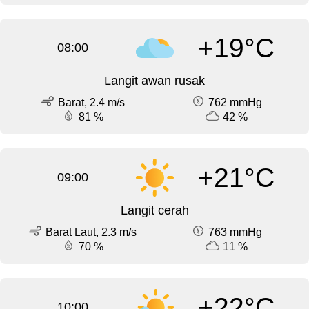
+19°C
08:00
Langit awan rusak
Barat, 2.4 m/s
762 mmHg
81 %
42 %
+21°C
09:00
Langit cerah
Barat Laut, 2.3 m/s
763 mmHg
70 %
11 %
+22°C
10:00