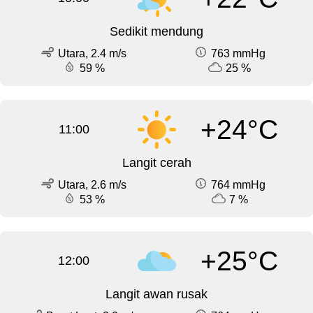
Sedikit mendung
Utara, 2.4 m/s
763 mmHg
59 %
25 %
+24°C
11:00
Langit cerah
Utara, 2.6 m/s
764 mmHg
53 %
7 %
+25°C
12:00
Langit awan rusak