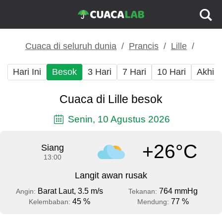
Cuaca di seluruh dunia
Prancis
Lille
Hari Ini
Besok
3 Hari
7 Hari
10 Hari
Akhir
Cuaca di Lille besok
Senin, 10 Agustus 2026
+26°C
Siang
13:00
Langit awan rusak
Barat Laut, 3.5 m/s
764 mmHg
Angin:
Tekanan:
45 %
77 %
Kelembaban:
Mendung: