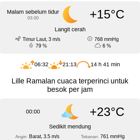
+15°C
Malam sebelum tidur
03:00
Langit cerah
Timur Laut, 3 m/s
768 mmHg
79 %
6 %
06:32
21:13
14 h 41 min
Lille Ramalan cuaca terperinci untuk
besok per jam
+23°C
00:00
Sedikit mendung
Barat, 3.5 m/s
761 mmHg
Angin:
Tekanan: