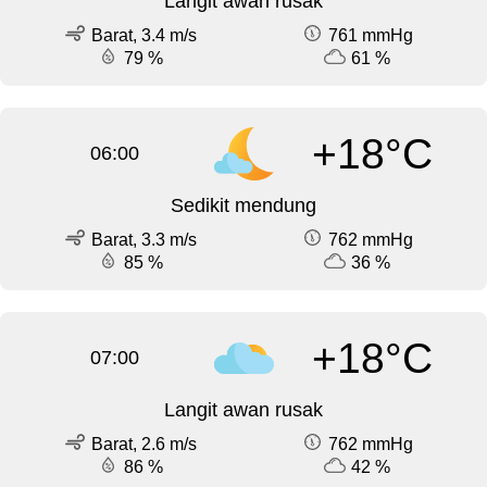
Langit awan rusak
Barat, 3.4 m/s
761 mmHg
79 %
61 %
+18°C
06:00
Sedikit mendung
Barat, 3.3 m/s
762 mmHg
85 %
36 %
+18°C
07:00
Langit awan rusak
Barat, 2.6 m/s
762 mmHg
86 %
42 %