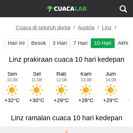
Cuaca di seluruh dunia
Austria
Linz
Hari Ini
Besok
3 Hari
7 Hari
10 Hari
Akhir
Linz prakiraan cuaca 10 hari kedepan
Sen
Sel
Rab
Kam
Jum
10.08
11.08
12.08
13.08
14.08
1
+32°C
+30°C
+29°C
+28°C
+29°C
+
Linz ramalan cuaca 10 hari kedepan