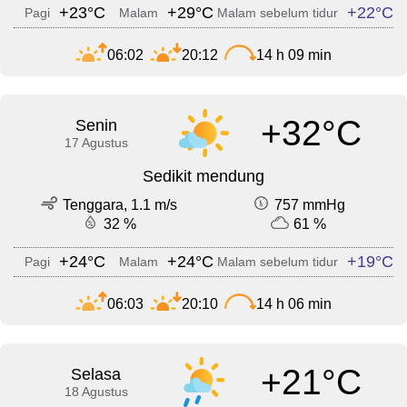
+23°C
+29°C
+22°C
Pagi
Malam
Malam sebelum tidur
06:02
20:12
14 h 09 min
+32°C
Senin
17 Agustus
Sedikit mendung
Tenggara, 1.1 m/s
757 mmHg
32 %
61 %
+24°C
+24°C
+19°C
Pagi
Malam
Malam sebelum tidur
06:03
20:10
14 h 06 min
+21°C
Selasa
18 Agustus