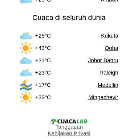
Cuaca di seluruh dunia
+25°C
Kukuta
+43°C
Doha
+31°C
Johor Bahru
+23°C
Raleigh
+17°C
Medellin
+33°C
Mingachevir
Tanggapan
Kebijakan Privasi