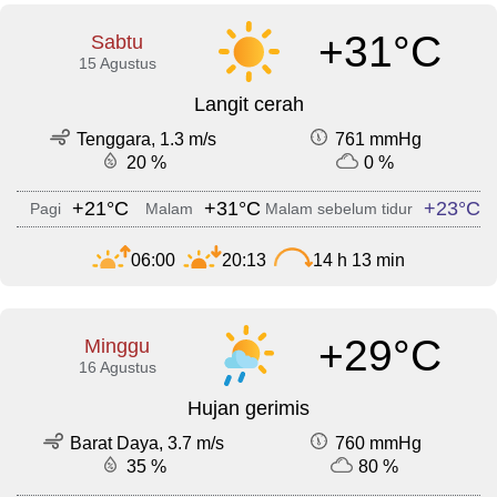
+31°C
Sabtu
15 Agustus
Langit cerah
Tenggara, 1.3 m/s
761 mmHg
20 %
0 %
+21°C
+31°C
+23°C
Pagi
Malam
Malam sebelum tidur
06:00
20:13
14 h 13 min
+29°C
Minggu
16 Agustus
Hujan gerimis
Barat Daya, 3.7 m/s
760 mmHg
35 %
80 %