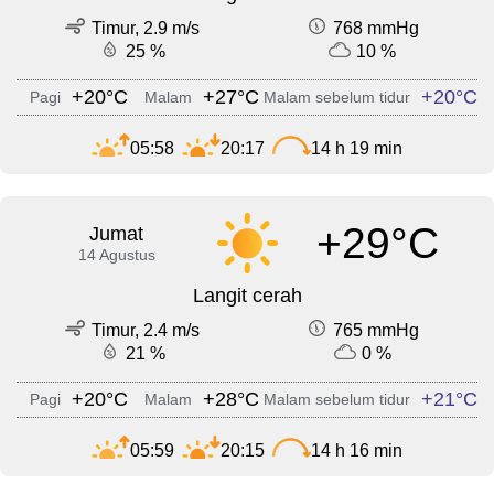
Timur, 2.9 m/s
768 mmHg
25 %
10 %
+20°C
+27°C
+20°C
Pagi
Malam
Malam sebelum tidur
05:58
20:17
14 h 19 min
+29°C
Jumat
14 Agustus
Langit cerah
Timur, 2.4 m/s
765 mmHg
21 %
0 %
+20°C
+28°C
+21°C
Pagi
Malam
Malam sebelum tidur
05:59
20:15
14 h 16 min