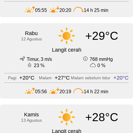
05:55
20:20
14 h 25 min
+29°C
Rabu
12 Agustus
Langit cerah
Timur, 3 m/s
768 mmHg
23 %
0 %
+20°C
+27°C
+20°C
Pagi
Malam
Malam sebelum tidur
05:56
20:19
14 h 22 min
+28°C
Kamis
13 Agustus
Langit cerah