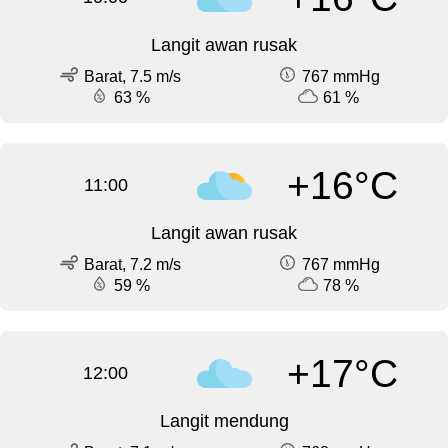
Langit awan rusak
Barat, 7.5 m/s
767 mmHg
63 %
61 %
+16°C
11:00
Langit awan rusak
Barat, 7.2 m/s
767 mmHg
59 %
78 %
+17°C
12:00
Langit mendung