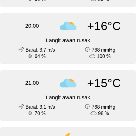
+16°C
20:00
Langit awan rusak
Barat, 3.7 m/s
768 mmHg
64 %
100 %
+15°C
21:00
Langit awan rusak
Barat, 3.1 m/s
768 mmHg
70 %
98 %