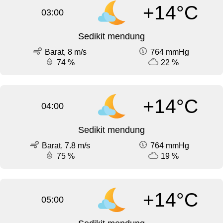
+14°C
03:00
Sedikit mendung
Barat, 8 m/s
764 mmHg
74 %
22 %
+14°C
04:00
Sedikit mendung
Barat, 7.8 m/s
764 mmHg
75 %
19 %
+14°C
05:00