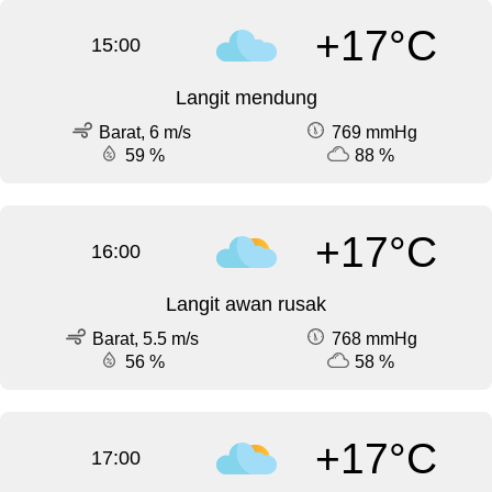
+17°C
15:00
Langit mendung
Barat, 6 m/s
769 mmHg
59 %
88 %
+17°C
16:00
Langit awan rusak
Barat, 5.5 m/s
768 mmHg
56 %
58 %
+17°C
17:00