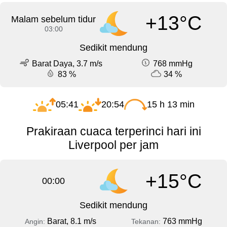
+13°C
Malam sebelum tidur
03:00
Sedikit mendung
Barat Daya, 3.7 m/s
768 mmHg
83 %
34 %
05:41
20:54
15 h 13 min
Prakiraan cuaca terperinci hari ini
Liverpool per jam
+15°C
00:00
Sedikit mendung
Barat, 8.1 m/s
763 mmHg
Angin:
Tekanan: