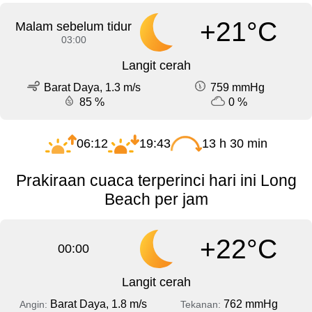
+21°C
Malam sebelum tidur
03:00
Langit cerah
Barat Daya, 1.3 m/s
759 mmHg
85 %
0 %
06:12
19:43
13 h 30 min
Prakiraan cuaca terperinci hari ini Long
Beach per jam
+22°C
00:00
Langit cerah
Barat Daya, 1.8 m/s
762 mmHg
Angin:
Tekanan: