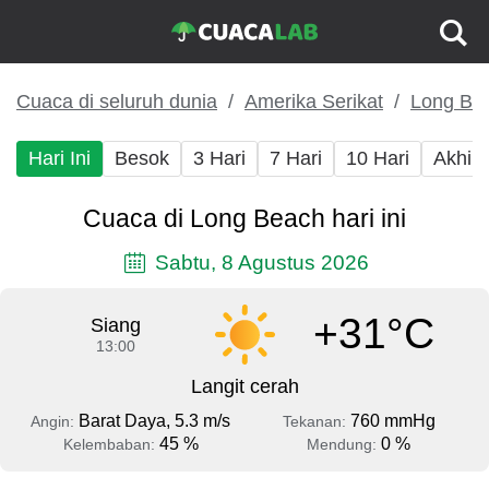
Cuaca di seluruh dunia
Amerika Serikat
Long Be
Hari Ini
Besok
3 Hari
7 Hari
10 Hari
Akhir
Cuaca di Long Beach hari ini
Sabtu, 8 Agustus 2026
+31°C
Siang
13:00
Langit cerah
Barat Daya, 5.3 m/s
760 mmHg
Angin:
Tekanan:
45 %
0 %
Kelembaban:
Mendung: