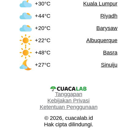
+30°C
Kuala Lumpur
+44°C
Riyadh
+20°C
Barysaw
+22°C
Albuquerque
+48°C
Basra
+27°C
Sinuiju
Tanggapan
Kebijakan Privasi
Ketentuan Penggunaan
© 2026, cuacalab.id
Hak cipta dilindungi.