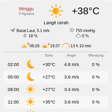
+38°C
Minggu
9 Agustus
Langit cerah
Barat Laut, 5.1 m/s
755 mmHg
18 %
0 %
06:26
19:37
13 h 10 min
Suhu
Angin
Mendung
02:00
+30°C
4.8 m/s
0 %
05:00
+27°C
3.6 m/s
0 %
08:00
+27°C
3.4 m/s
0 %
11:00
+35°C
3.8 m/s
0 %