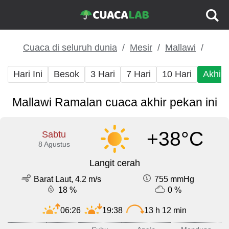
Cuaca di seluruh dunia
Mesir
Mallawi
Hari Ini
Besok
3 Hari
7 Hari
10 Hari
Akhir
Mallawi Ramalan cuaca akhir pekan ini
+38°C
Sabtu
8 Agustus
Langit cerah
Barat Laut, 4.2 m/s
755 mmHg
18 %
0 %
06:26
19:38
13 h 12 min