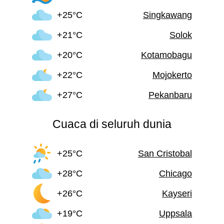
+25°C
Singkawang
+21°C
Solok
+20°C
Kotamobagu
+22°C
Mojokerto
+27°C
Pekanbaru
Cuaca di seluruh dunia
+25°C
San Cristobal
+28°C
Chicago
+26°C
Kayseri
+19°C
Uppsala