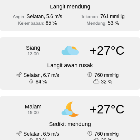
Langit mendung
Selatan, 5.6 m/s
761 mmHg
Angin:
Tekanan:
85 %
53 %
Kelembaban:
Mendung:
+27°C
Siang
13:00
Langit awan rusak
Selatan, 6.7 m/s
760 mmHg
84 %
32 %
+27°C
Malam
19:00
Sedikit mendung
Selatan, 6.5 m/s
760 mmHg