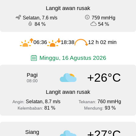
Langit awan rusak
Selatan, 7.6 m/s
759 mmHg
84 %
54 %
06:36
18:38
12 h 02 min
Minggu, 16 Agustus 2026
+26°C
Pagi
08:00
Langit awan rusak
Selatan, 8.7 m/s
760 mmHg
Angin:
Tekanan:
81 %
93 %
Kelembaban:
Mendung:
+27°C
Siang