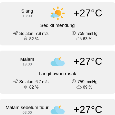
+27°C
Siang
13:00
Sedikit mendung
Selatan, 7.8 m/s
759 mmHg
82 %
63 %
+27°C
Malam
19:00
Langit awan rusak
Selatan, 6.7 m/s
759 mmHg
82 %
69 %
+27°C
Malam sebelum tidur
03:00