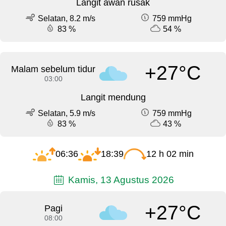
Langit awan rusak
Selatan, 8.2 m/s
759 mmHg
83 %
54 %
+27°C
Malam sebelum tidur
03:00
Langit mendung
Selatan, 5.9 m/s
759 mmHg
83 %
43 %
06:36
18:39
12 h 02 min
Kamis, 13 Agustus 2026
+27°C
Pagi
08:00