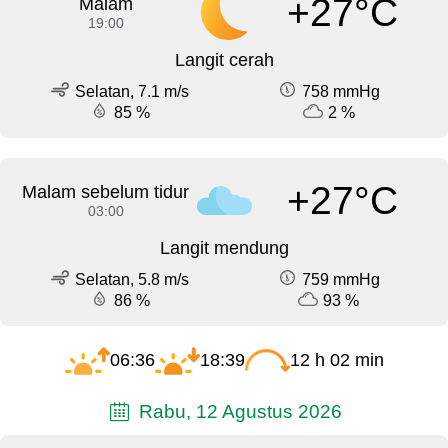
+27°C
Malam
19:00
Langit cerah
Selatan, 7.1 m/s
758 mmHg
85 %
2 %
+27°C
Malam sebelum tidur
03:00
Langit mendung
Selatan, 5.8 m/s
759 mmHg
86 %
93 %
06:36
18:39
12 h 02 min
Rabu, 12 Agustus 2026