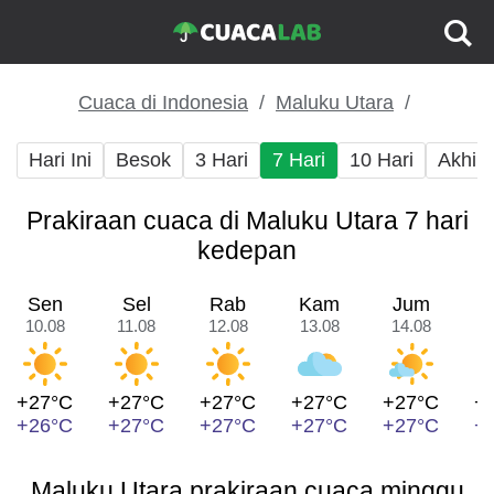
Cuaca di Indonesia
Maluku Utara
Hari Ini
Besok
3 Hari
7 Hari
10 Hari
Akhir
Prakiraan cuaca di Maluku Utara 7 hari
kedepan
Sen
Sel
Rab
Kam
Jum
10.08
11.08
12.08
13.08
14.08
1
+27°C
+27°C
+27°C
+27°C
+27°C
+
+26°C
+27°C
+27°C
+27°C
+27°C
+
Maluku Utara prakiraan cuaca minggu