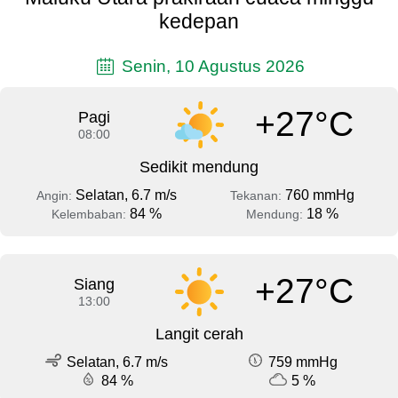
kedepan
Senin, 10 Agustus 2026
+27°C
Pagi
08:00
Sedikit mendung
Selatan, 6.7 m/s
760 mmHg
Angin:
Tekanan:
84 %
18 %
Kelembaban:
Mendung:
+27°C
Siang
13:00
Langit cerah
Selatan, 6.7 m/s
759 mmHg
84 %
5 %