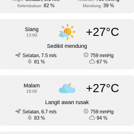
82 %
39 %
Kelembaban:
Mendung:
+27°C
Siang
13:00
Sedikit mendung
Selatan, 7.5 m/s
759 mmHg
81 %
67 %
+27°C
Malam
19:00
Langit awan rusak
Selatan, 6.7 m/s
759 mmHg
83 %
94 %