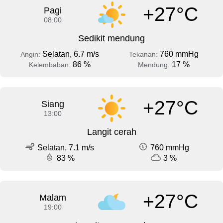
+27°C
Pagi
08:00
Sedikit mendung
Selatan, 6.7 m/s
760 mmHg
Angin:
Tekanan:
86 %
17 %
Kelembaban:
Mendung:
+27°C
Siang
13:00
Langit cerah
Selatan, 7.1 m/s
760 mmHg
83 %
3 %
+27°C
Malam
19:00