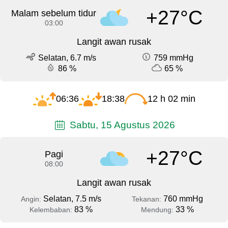
+27°C
Malam sebelum tidur
03:00
Langit awan rusak
Selatan, 6.7 m/s
759 mmHg
86 %
65 %
06:36
18:38
12 h 02 min
Sabtu, 15 Agustus 2026
+27°C
Pagi
08:00
Langit awan rusak
Selatan, 7.5 m/s
760 mmHg
Angin:
Tekanan:
83 %
33 %
Kelembaban:
Mendung: