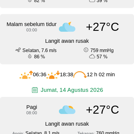
82 %
39 %
+27°C
Malam sebelum tidur
03:00
Langit awan rusak
Selatan, 7.6 m/s
759 mmHg
86 %
57 %
06:36
18:38
12 h 02 min
Jumat, 14 Agustus 2026
+27°C
Pagi
08:00
Langit awan rusak
Selatan, 8.1 m/s
760 mmHg
Angin:
Tekanan: