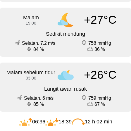
+27°C
Malam
19:00
Sedikit mendung
Selatan, 7.2 m/s
758 mmHg
84 %
36 %
+26°C
Malam sebelum tidur
03:00
Langit awan rusak
Selatan, 6 m/s
759 mmHg
85 %
67 %
06:36
18:39
12 h 02 min