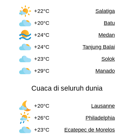
+22°C
Salatiga
+20°C
Batu
+24°C
Medan
+24°C
Tanjung Balai
+23°C
Solok
+29°C
Manado
Cuaca di seluruh dunia
+20°C
Lausanne
+26°C
Philadelphia
+23°C
Ecatepec de Morelos