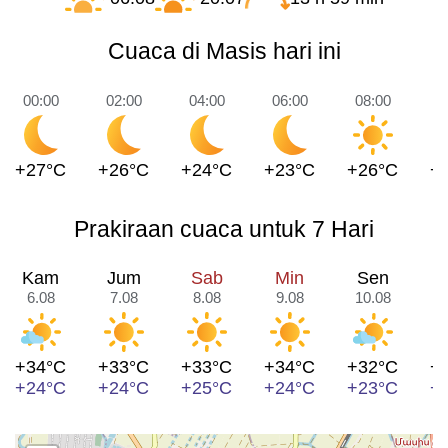
Cuaca di Masis hari ini
00:00
02:00
04:00
06:00
08:00
1
+27°C
+26°C
+24°C
+23°C
+26°C
+
Prakiraan cuaca untuk 7 Hari
Kam
Jum
Sab
Min
Sen
6.08
7.08
8.08
9.08
10.08
1
+34°C
+33°C
+33°C
+34°C
+32°C
+
+24°C
+24°C
+25°C
+24°C
+23°C
+