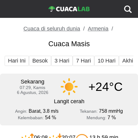
Cuaca di seluruh dunia
Armenia
Cuaca Masis
Hari Ini
Besok
3 Hari
7 Hari
10 Hari
Akhir
Sekarang
+24°C
07:29, Kamis
6 Agustus, 2026
Langit cerah
Barat, 3.8 m/s
758 mmHg
Angin:
Tekanan:
54 %
7 %
Kelembaban:
Mendung:
06:08
20:07
13 h 59 min