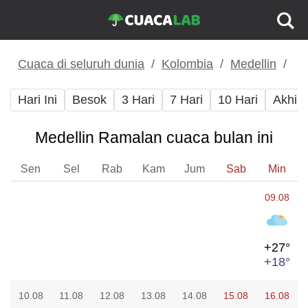
Cuaca di seluruh dunia
Kolombia
Medellin
Hari Ini
Besok
3 Hari
7 Hari
10 Hari
Akhir
Medellin Ramalan cuaca bulan ini
Sen
Sel
Rab
Kam
Jum
Sab
Min
09.08
+27°
+18°
10.08
11.08
12.08
13.08
14.08
15.08
16.08