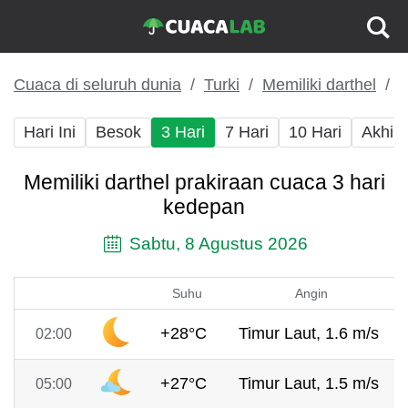
Cuaca di seluruh dunia
Turki
Memiliki darthel
Hari Ini
Besok
3 Hari
7 Hari
10 Hari
Akhir
Memiliki darthel prakiraan cuaca 3 hari
kedepan
Sabtu, 8 Agustus 2026
Suhu
Angin
+28°C
Timur Laut, 1.6 m/s
02:00
+27°C
Timur Laut, 1.5 m/s
05:00