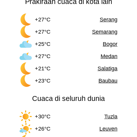
Prakiraan cuaca di kota lain
+27°C
Serang
+27°C
Semarang
+25°C
Bogor
+27°C
Medan
+21°C
Salatiga
+23°C
Baubau
Cuaca di seluruh dunia
+30°C
Tuzla
+26°C
Leuven