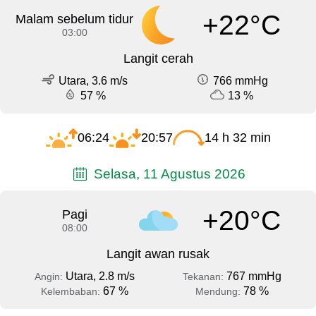
+22°C
Malam sebelum tidur
03:00
Langit cerah
Utara, 3.6 m/s
766 mmHg
57 %
13 %
06:24
20:57
14 h 32 min
Selasa, 11 Agustus 2026
+20°C
Pagi
08:00
Langit awan rusak
Utara, 2.8 m/s
767 mmHg
Angin:
Tekanan:
67 %
78 %
Kelembaban:
Mendung: