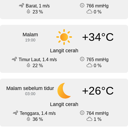
Barat, 1 m/s
766 mmHg
23 %
0 %
+34°C
Malam
19:00
Langit cerah
Timur Laut, 1.4 m/s
765 mmHg
22 %
0 %
+26°C
Malam sebelum tidur
03:00
Langit cerah
Tenggara, 1.4 m/s
764 mmHg
36 %
1 %