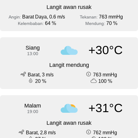
Langit awan rusak
Barat Daya, 0.6 m/s
763 mmHg
Angin:
Tekanan:
64 %
70 %
Kelembaban:
Mendung:
+30°C
Siang
13:00
Langit mendung
Barat, 3 m/s
763 mmHg
20 %
100 %
+31°C
Malam
19:00
Langit awan rusak
Barat, 2.8 m/s
762 mmHg