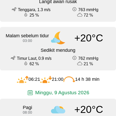
Langit awan rusak
Tenggara, 1.3 m/s
763 mmHg
25 %
72 %
+20°C
Malam sebelum tidur
03:00
Sedikit mendung
Timur Laut, 0.9 m/s
762 mmHg
62 %
21 %
06:21
21:00
14 h 38 min
Minggu, 9 Agustus 2026
+20°C
Pagi
08:00