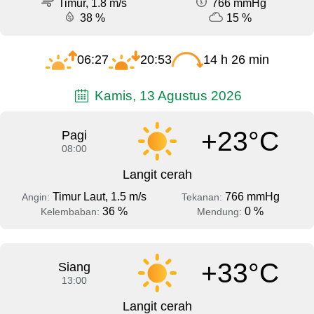
Timur, 1.8 m/s
766 mmHg
38 %
15 %
06:27
20:53
14 h 26 min
Kamis, 13 Agustus 2026
+23°C
Pagi
08:00
Langit cerah
Timur Laut, 1.5 m/s
766 mmHg
Angin:
Tekanan:
36 %
0 %
Kelembaban:
Mendung:
+33°C
Siang
13:00
Langit cerah