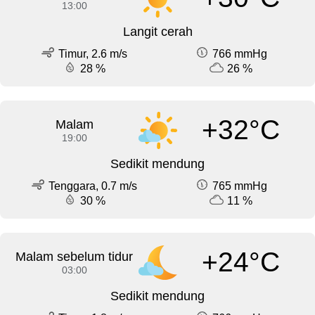
13:00
Langit cerah
Timur, 2.6 m/s
766 mmHg
28 %
26 %
+32°C
Malam
19:00
Sedikit mendung
Tenggara, 0.7 m/s
765 mmHg
30 %
11 %
+24°C
Malam sebelum tidur
03:00
Sedikit mendung