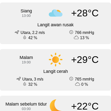
+28°C
Siang
13:00
Langit awan rusak
Utara, 2.2 m/s
766 mmHg
42 %
13 %
+29°C
Malam
19:00
Langit cerah
Utara, 3 m/s
765 mmHg
32 %
0 %
+22°C
Malam sebelum tidur
03:00