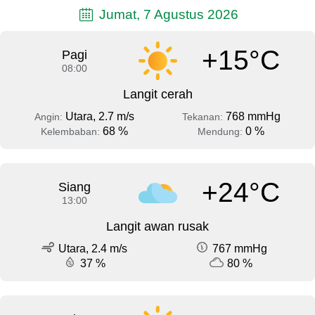
Jumat, 7 Agustus 2026
+15°C
Pagi
08:00
Langit cerah
Utara, 2.7 m/s
768 mmHg
Angin:
Tekanan:
68 %
0 %
Kelembaban:
Mendung:
+24°C
Siang
13:00
Langit awan rusak
Utara, 2.4 m/s
767 mmHg
37 %
80 %