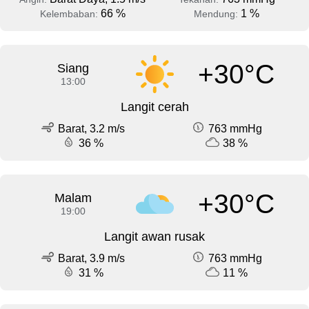
66 %
1 %
Kelembaban:
Mendung:
+30°C
Siang
13:00
Langit cerah
Barat, 3.2 m/s
763 mmHg
36 %
38 %
+30°C
Malam
19:00
Langit awan rusak
Barat, 3.9 m/s
763 mmHg
31 %
11 %