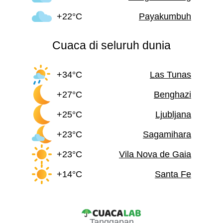
+22°C
Payakumbuh
Cuaca di seluruh dunia
+34°C
Las Tunas
+27°C
Benghazi
+25°C
Ljubljana
+23°C
Sagamihara
+23°C
Vila Nova de Gaia
+14°C
Santa Fe
Tanggapan