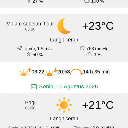
27 %
100 %
+23°C
Malam sebelum tidur
03:00
Langit cerah
Timur, 1.5 m/s
763 mmHg
50 %
3 %
06:22
20:58
14 h 35 min
Senin, 10 Agustus 2026
+21°C
Pagi
08:00
Langit cerah
Barat Daya, 1.5 m/s
763 mmHg
Angin:
Tekanan: