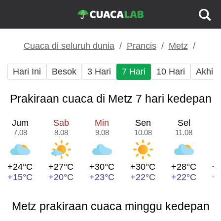
Cuaca di seluruh dunia
Prancis
Metz
Hari Ini
Besok
3 Hari
7 Hari
10 Hari
Akhir
Prakiraan cuaca di Metz 7 hari kedepan
Jum
Sab
Min
Sen
Sel
7.08
8.08
9.08
10.08
11.08
1
+24°C
+27°C
+30°C
+30°C
+28°C
+
+15°C
+20°C
+23°C
+22°C
+22°C
+
Metz prakiraan cuaca minggu kedepan