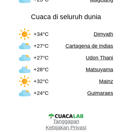
Cuaca di seluruh dunia
+34°C
Dimyath
+27°C
Cartagena de Indias
+27°C
Udon Thani
+28°C
Matsuyama
+32°C
Mainz
+24°C
Guimaraes
Tanggapan
Kebijakan Privasi