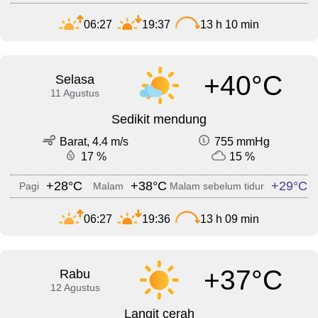
06:27
19:37
13 h 10 min
+40°C
Selasa
11 Agustus
Sedikit mendung
Barat, 4.4 m/s
755 mmHg
17 %
15 %
+28°C
+38°C
+29°C
Pagi
Malam
Malam sebelum tidur
06:27
19:36
13 h 09 min
+37°C
Rabu
12 Agustus
Langit cerah