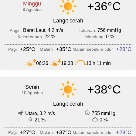
+36°C
Minggu
9 Agustus
Langit cerah
Barat Laut, 4.2 m/s
756 mmHg
Angin:
Tekanan:
22 %
0 %
Kelembaban:
Mendung:
+25°C
+35°C
+28°C
Pagi
Malam
Malam sebelum tidur
06:26
19:38
13 h 11 min
+38°C
Senin
10 Agustus
Langit cerah
Utara, 3.2 m/s
755 mmHg
21 %
0 %
+27°C
+37°C
+28°C
Pagi
Malam
Malam sebelum tidur