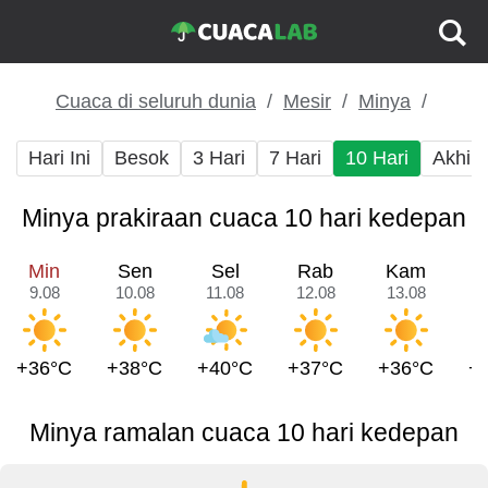
Cuaca di seluruh dunia
Mesir
Minya
Hari Ini
Besok
3 Hari
7 Hari
10 Hari
Akhir
Minya prakiraan cuaca 10 hari kedepan
Min
Sen
Sel
Rab
Kam
9.08
10.08
11.08
12.08
13.08
1
+36°C
+38°C
+40°C
+37°C
+36°C
+
Minya ramalan cuaca 10 hari kedepan