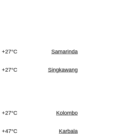
+27°C
Samarinda
+27°C
Singkawang
+27°C
Kolombo
+47°C
Karbala