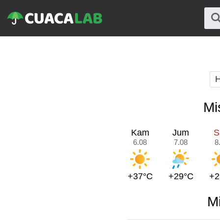
H
Mi
Kam
Jum
S
6.08
7.08
8
+37°C
+29°C
+2
M