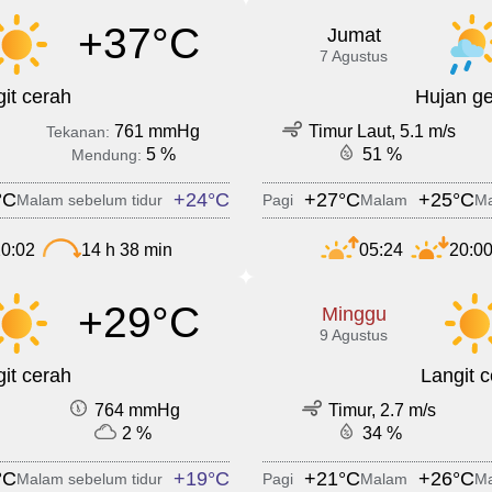
+37°C
Jumat
7 Agustus
it cerah
Hujan ge
761 mmHg
Timur Laut, 5.1 m/s
Tekanan:
5 %
51 %
Mendung:
°C
+24°C
+27°C
+25°C
Malam sebelum tidur
Pagi
Malam
Ma
0:02
14 h 38 min
05:24
20:0
+29°C
Minggu
9 Agustus
it cerah
Langit 
764 mmHg
Timur, 2.7 m/s
2 %
34 %
°C
+19°C
+21°C
+26°C
Malam sebelum tidur
Pagi
Malam
Ma