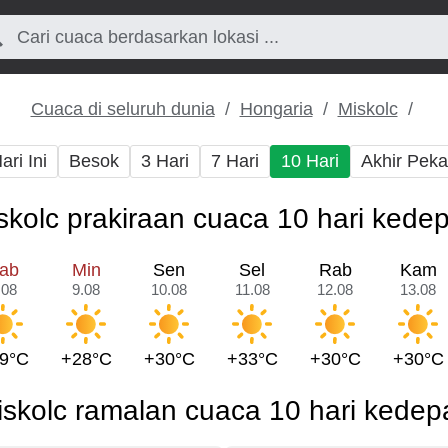
Cuaca di seluruh dunia
Hongaria
Miskolc
ari Ini
Besok
3 Hari
7 Hari
10 Hari
Akhir Pek
skolc prakiraan cuaca 10 hari kede
ab
Min
Sen
Sel
Rab
Kam
.08
9.08
10.08
11.08
12.08
13.08
9°C
+28°C
+30°C
+33°C
+30°C
+30°C
iskolc ramalan cuaca 10 hari kedep