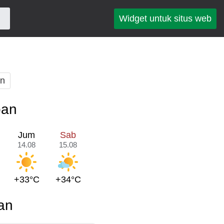
Widget untuk situs web
an
pan
Jum
Sab
14.08
15.08
+33°C
+34°C
an