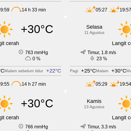
9:59
14 h 33 min
05:27
19:5
+30°C
Selasa
11 Agustus
it cerah
Langit 
763 mmHg
Timur, 1.8 m/s
0 %
23 %
°C
+22°C
+25°C
+30°C
Malam sebelum tidur
Pagi
Malam
Ma
9:55
14 h 27 min
05:29
19:5
+30°C
Kamis
13 Agustus
it cerah
Langit 
766 mmHg
Timur, 3.3 m/s