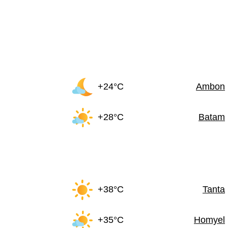
+24°C
Ambon
+28°C
Batam
+38°C
Tanta
+35°C
Homyel