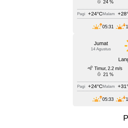
24 %
+24°C
+28
Pagi
Malam
05:31
1
Jumat
14 Agustus
Lang
Timur, 2.2 m/s
21 %
+24°C
+31
Pagi
Malam
05:33
1
P