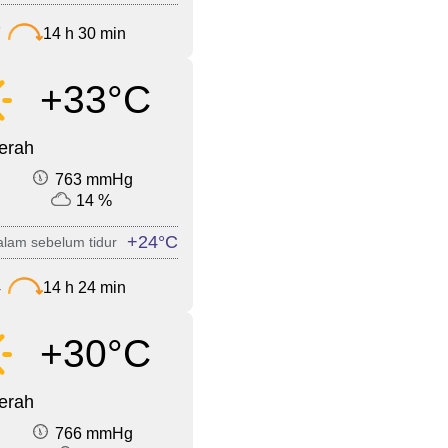
7
14 h 30 min
+33°C
cerah
763 mmHg
14 %
+24°C
lam sebelum tidur
4
14 h 24 min
+30°C
cerah
766 mmHg