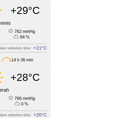
+29°C
rimis
762 mmHg
94 %
+21°C
lam sebelum tidur
0
14 h 36 min
+28°C
cerah
766 mmHg
0 %
+20°C
lam sebelum tidur