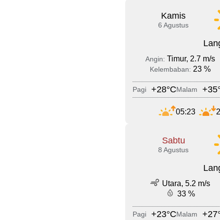
Kamis
6 Agustus
Lang
Timur, 2.7 m/s
Angin:
23 %
Kelembaban:
+28°C
+35
Pagi
Malam
05:23
2
Sabtu
8 Agustus
Lang
Utara, 5.2 m/s
33 %
+23°C
+27
Pagi
Malam