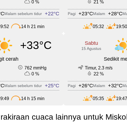
0 %
21 %
°C
+22°C
+23°C
+28°C
Malam sebelum tidur
Pagi
Malam
Ma
9:52
14 h 21 min
05:32
19:5
+33°C
Sabtu
15 Agustus
it cerah
Sedikit m
762 mmHg
Timur, 2.3 m/s
0 %
22 %
°C
+25°C
+26°C
+32°C
Malam sebelum tidur
Pagi
Malam
Ma
9:49
14 h 15 min
05:35
19:4
rakiraan cuaca lainnya untuk Misko