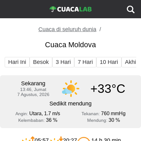
Cuaca di seluruh dunia
Cuaca Moldova
Hari Ini
Besok
3 Hari
7 Hari
10 Hari
Akhir
Sekarang
+33°C
13:46, Jumat
7 Agustus, 2026
Sedikit mendung
Utara, 1.7 m/s
760 mmHg
Angin:
Tekanan:
36 %
30 %
Kelembaban:
Mendung:
05:57
20:27
14 h 30 min