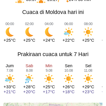
Cuaca di Moldova hari ini
00:00
02:00
04:00
06:00
08:00
1
+25°C
+25°C
+24°C
+22°C
+25°C
+
Prakiraan cuaca untuk 7 Hari
Jum
Sab
Min
Sen
Sel
7.08
8.08
9.08
10.08
11.08
1
+33°C
+28°C
+25°C
+26°C
+29°C
+
+21°C
+20°C
+17°C
+18°C
+23°C
+