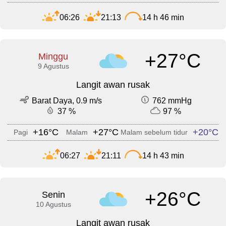
06:26
21:13
14 h 46 min
+27°C
Minggu
9 Agustus
Langit awan rusak
Barat Daya, 0.9 m/s
762 mmHg
37 %
97 %
+16°C
+27°C
+20°C
Pagi
Malam
Malam sebelum tidur
06:27
21:11
14 h 43 min
+26°C
Senin
10 Agustus
Langit awan rusak