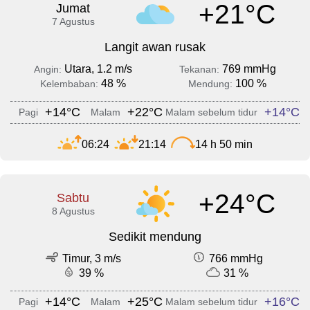
+21°C
Jumat
7 Agustus
Langit awan rusak
Utara, 1.2 m/s
769 mmHg
Angin:
Tekanan:
48 %
100 %
Kelembaban:
Mendung:
+14°C
+22°C
+14°C
Pagi
Malam
Malam sebelum tidur
06:24
21:14
14 h 50 min
+24°C
Sabtu
8 Agustus
Sedikit mendung
Timur, 3 m/s
766 mmHg
39 %
31 %
+14°C
+25°C
+16°C
Pagi
Malam
Malam sebelum tidur