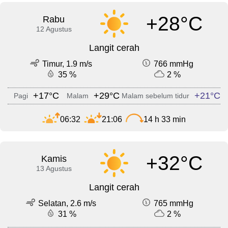
+28°C
Rabu
12 Agustus
Langit cerah
Timur, 1.9 m/s
766 mmHg
35 %
2 %
+17°C
+29°C
+21°C
Pagi
Malam
Malam sebelum tidur
06:32
21:06
14 h 33 min
+32°C
Kamis
13 Agustus
Langit cerah
Selatan, 2.6 m/s
765 mmHg
31 %
2 %