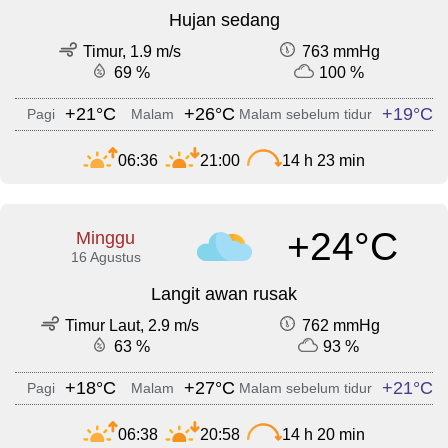
Hujan sedang
Timur, 1.9 m/s
763 mmHg
69 %
100 %
+21°C
+26°C
+19°C
Pagi
Malam
Malam sebelum tidur
06:36
21:00
14 h 23 min
+24°C
Minggu
16 Agustus
Langit awan rusak
Timur Laut, 2.9 m/s
762 mmHg
63 %
93 %
+18°C
+27°C
+21°C
Pagi
Malam
Malam sebelum tidur
06:38
20:58
14 h 20 min