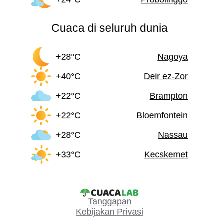
Cuaca di seluruh dunia
+28°C
Nagoya
+40°C
Deir ez-Zor
+22°C
Brampton
+22°C
Bloemfontein
+28°C
Nassau
+33°C
Kecskemet
Tanggapan
Kebijakan Privasi