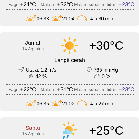
+21°C
+33°C
+23°C
Pagi
Malam
Malam sebelum tidur
06:33
21:04
14 h 30 min
+30°C
Jumat
14 Agustus
Langit cerah
Utara, 1.2 m/s
765 mmHg
42 %
0 %
+22°C
+31°C
+23°C
Pagi
Malam
Malam sebelum tidur
06:35
21:02
14 h 27 min
+25°C
Sabtu
15 Agustus