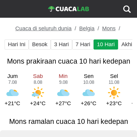
Cuaca di seluruh dunia
Belgia
Mons
Hari Ini
Besok
3 Hari
7 Hari
10 Hari
Akhir
Mons prakiraan cuaca 10 hari kedepan
Jum
Sab
Min
Sen
Sel
7.08
8.08
9.08
10.08
11.08
1
+21°C
+24°C
+27°C
+26°C
+23°C
+
Mons ramalan cuaca 10 hari kedepan