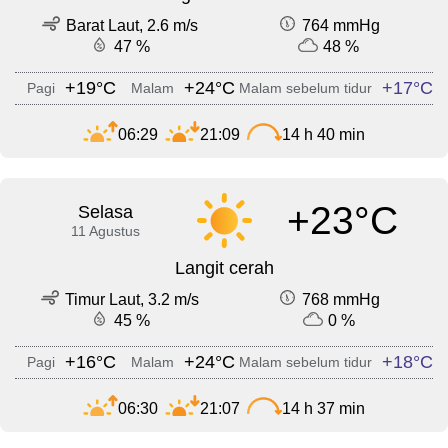
Barat Laut, 2.6 m/s
764 mmHg
47 %
48 %
+19°C
+24°C
+17°C
Pagi
Malam
Malam sebelum tidur
06:29
21:09
14 h 40 min
+23°C
Selasa
11 Agustus
Langit cerah
Timur Laut, 3.2 m/s
768 mmHg
45 %
0 %
+16°C
+24°C
+18°C
Pagi
Malam
Malam sebelum tidur
06:30
21:07
14 h 37 min