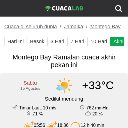
Cuaca di seluruh dunia
Jamaika
Montego Bay
Hari Ini
Besok
3 Hari
7 Hari
10 Hari
Akhir
Montego Bay Ramalan cuaca akhir
pekan ini
+33°C
Sabtu
15 Agustus
Sedikit mendung
Timur Laut, 10 m/s
762 mmHg
71 %
20 %
05:56
18:36
12 h 40 min