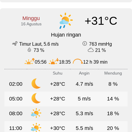
+31°C
Minggu
16 Agustus
Hujan ringan
Timur Laut, 5.6 m/s
763 mmHg
73 %
21 %
05:56
18:35
12 h 39 min
Suhu
Angin
Mendung
02:00
+28°C
4.7 m/s
8 %
05:00
+28°C
5 m/s
14 %
08:00
+28°C
5.3 m/s
18 %
11:00
+30°C
5.5 m/s
20 %