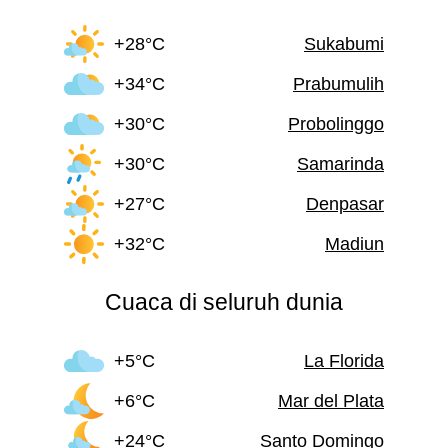
+28°C
Sukabumi
+34°C
Prabumulih
+30°C
Probolinggo
+30°C
Samarinda
+27°C
Denpasar
+32°C
Madiun
Cuaca di seluruh dunia
+5°C
La Florida
+6°C
Mar del Plata
+24°C
Santo Domingo