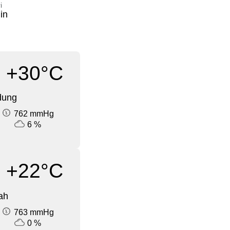
i
in
+30°C
dung
762 mmHg
6 %
+22°C
ah
763 mmHg
0 %