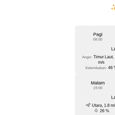
Pagi
08:00
L
Timur Laut, 
Angin:
m/s
46 
Kelembaban:
Malam
19:00
L
Utara, 1.8 m
26 %