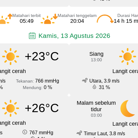
Matahari terbit
Matahari tenggelam
Durasi Har
05:49
20:04
14 h 15 m
Kamis, 13 Agustus 2026
+23°C
Siang
13:00
angit cerah
Langit cer
m/s
766 mmHg
Utara, 3.9 m/s
Tekanan:
%
0 %
31 %
Mendung:
Malam sebelum
+26°C
tidur
03:00
angit cerah
Langit cer
/s
767 mmHg
Timur Laut, 3.8 m/s