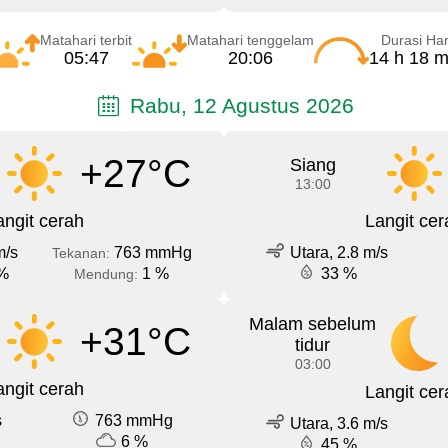
Matahari terbit
Matahari tenggelam
Durasi Har
05:47
20:06
14 h 18 m
Rabu, 12 Agustus 2026
+27°C
Siang
13:00
angit cerah
Langit cer
m/s
763 mmHg
Utara, 2.8 m/s
Tekanan:
%
1 %
33 %
Mendung:
Malam sebelum
+31°C
tidur
03:00
angit cerah
Langit cer
s
763 mmHg
Utara, 3.6 m/s
6 %
45 %