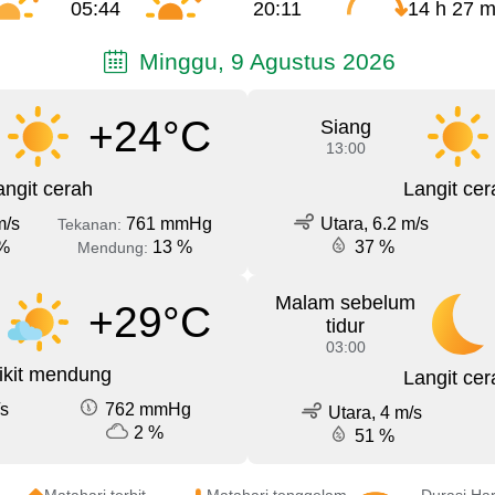
05:44
20:11
14 h 27 m
Minggu, 9 Agustus 2026
+24°C
Siang
13:00
angit cerah
Langit cer
m/s
761 mmHg
Utara, 6.2 m/s
Tekanan:
%
13 %
37 %
Mendung:
Malam sebelum
+29°C
tidur
03:00
ikit mendung
Langit cer
/s
762 mmHg
Utara, 4 m/s
2 %
51 %