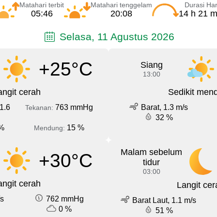
Matahari terbit
Matahari tenggelam
Durasi Har
05:46
20:08
14 h 21 m
Selasa, 11 Agustus 2026
+25°C
Siang
13:00
angit cerah
Sedikit men
1.6
763 mmHg
Barat, 1.3 m/s
Tekanan:
32 %
%
15 %
Mendung:
Malam sebelum
+30°C
tidur
03:00
angit cerah
Langit cer
/s
762 mmHg
Barat Laut, 1.1 m/s
0 %
51 %