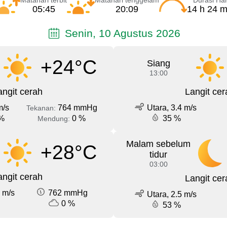
Matahari terbit
Matahari tenggelam
Durasi Har
05:45
20:09
14 h 24 m
Senin, 10 Agustus 2026
+24°C
Siang
13:00
angit cerah
Langit cer
m/s
764 mmHg
Utara, 3.4 m/s
Tekanan:
%
0 %
35 %
Mendung:
Malam sebelum
+28°C
tidur
03:00
angit cerah
Langit cer
 m/s
762 mmHg
Utara, 2.5 m/s
0 %
53 %