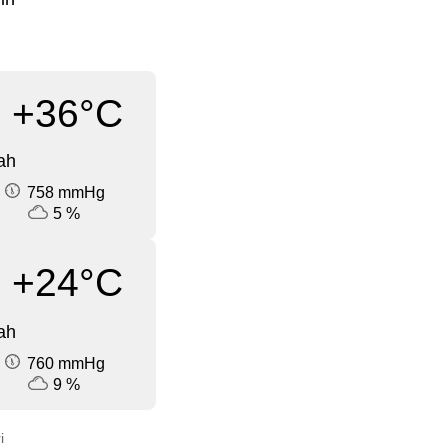
+36°C
ah
758 mmHg
5 %
+24°C
ah
760 mmHg
9 %
i