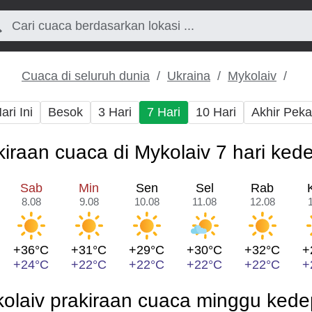
Cuaca di seluruh dunia
Ukraina
Mykolaiv
ari Ini
Besok
3 Hari
7 Hari
10 Hari
Akhir Pek
kiraan cuaca di Mykolaiv 7 hari ked
Sab
Min
Sen
Sel
Rab
8.08
9.08
10.08
11.08
12.08
+36°C
+31°C
+29°C
+30°C
+32°C
+
+24°C
+22°C
+22°C
+22°C
+22°C
+
olaiv prakiraan cuaca minggu ked