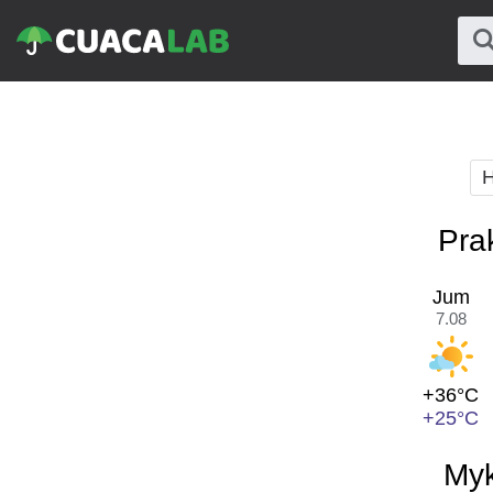
H
Pra
Jum
7.08
+36°C
+25°C
Myk