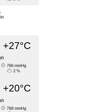
i
in
+27°C
ah
766 mmHg
2 %
+20°C
ah
768 mmHg