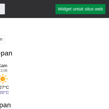
Widget untuk situs web
an
epan
Kam
13.08
27°C
20°C
epan