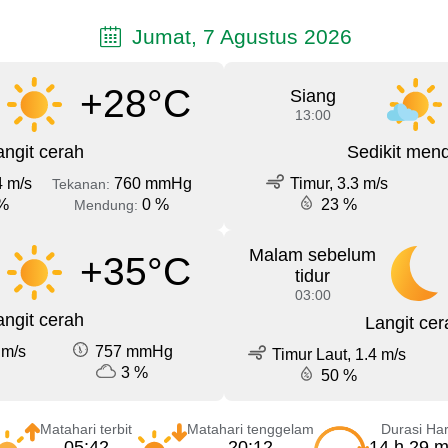
Jumat, 7 Agustus 2026
+28°C
Siang
13:00
angit cerah
Sedikit men
4 m/s
760 mmHg
Timur, 3.3 m/s
Tekanan:
%
0 %
23 %
Mendung:
Malam sebelum
+35°C
tidur
03:00
angit cerah
Langit cer
 m/s
757 mmHg
Timur Laut, 1.4 m/s
3 %
50 %
Matahari terbit
Matahari tenggelam
Durasi Har
05:42
20:12
14 h 29 m