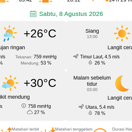
Sabtu, 8 Agustus 2026
+26°C
Siang
13:00
jan ringan
Langit cer
m/s
759 mmHg
Timur Laut, 4.5 m/s
Tekanan:
%
53 %
26 %
Mendung:
Malam sebelum
+30°C
tidur
03:00
ikit mendung
Langit cer
/s
758 mmHg
Utara, 5.4 m/s
27 %
78 %
Matahari terbit
Matahari tenggelam
Durasi Har