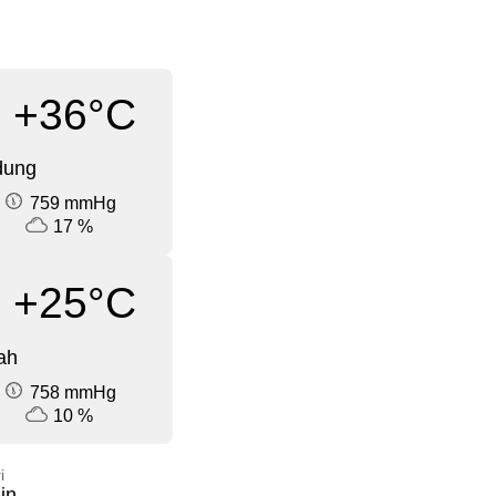
+36°C
dung
759 mmHg
17 %
+25°C
ah
758 mmHg
10 %
i
in