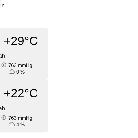
i
in
+29°C
ah
763 mmHg
0 %
+22°C
ah
763 mmHg
4 %