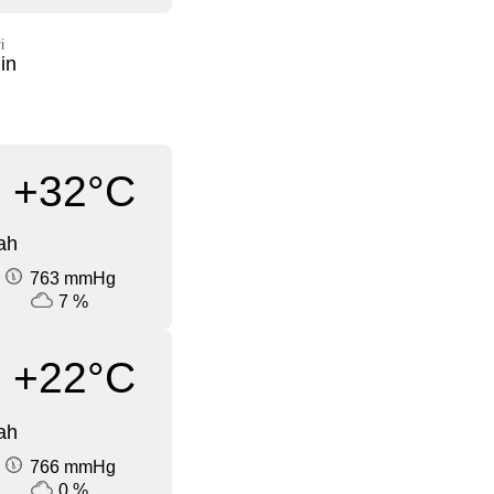
i
in
+32°C
ah
763 mmHg
7 %
+22°C
ah
766 mmHg
0 %