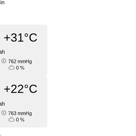
in
+31°C
ah
762 mmHg
0 %
+22°C
ah
763 mmHg
0 %