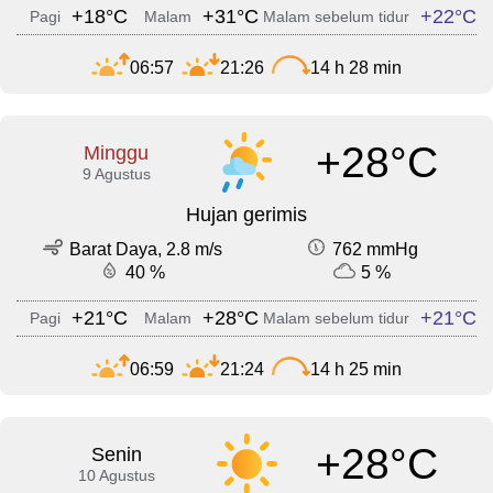
+18°C
+31°C
+22°C
Pagi
Malam
Malam sebelum tidur
06:57
21:26
14 h 28 min
+28°C
Minggu
9 Agustus
Hujan gerimis
Barat Daya, 2.8 m/s
762 mmHg
40 %
5 %
+21°C
+28°C
+21°C
Pagi
Malam
Malam sebelum tidur
06:59
21:24
14 h 25 min
+28°C
Senin
10 Agustus