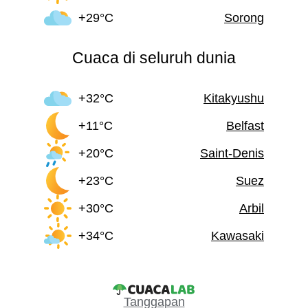
+29°C
Sorong
Cuaca di seluruh dunia
+32°C
Kitakyushu
+11°C
Belfast
+20°C
Saint-Denis
+23°C
Suez
+30°C
Arbil
+34°C
Kawasaki
Tanggapan