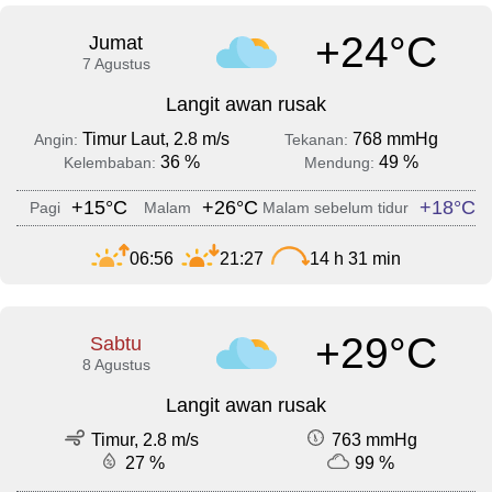
+24°C
Jumat
7 Agustus
Langit awan rusak
Timur Laut, 2.8 m/s
768 mmHg
Angin:
Tekanan:
36 %
49 %
Kelembaban:
Mendung:
+15°C
+26°C
+18°C
Pagi
Malam
Malam sebelum tidur
06:56
21:27
14 h 31 min
+29°C
Sabtu
8 Agustus
Langit awan rusak
Timur, 2.8 m/s
763 mmHg
27 %
99 %