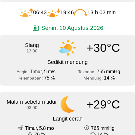
06:43
19:46
13 h 02 min
Senin, 10 Agustus 2026
+30°C
Siang
13:00
Sedikit mendung
Timur, 5 m/s
765 mmHg
Angin:
Tekanan:
75 %
14 %
Kelembaban:
Mendung:
+29°C
Malam sebelum tidur
03:00
Langit cerah
Timur, 5.8 m/s
765 mmHg
76 %
14 %