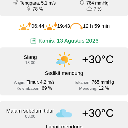
Tenggara, 5.1 m/s
764 mmHg
78 %
7 %
06:44
19:43
12 h 59 min
Kamis, 13 Agustus 2026
+30°C
Siang
13:00
Sedikit mendung
Timur, 4.2 m/s
765 mmHg
Angin:
Tekanan:
69 %
12 %
Kelembaban:
Mendung:
+30°C
Malam sebelum tidur
03:00
Langit mendung