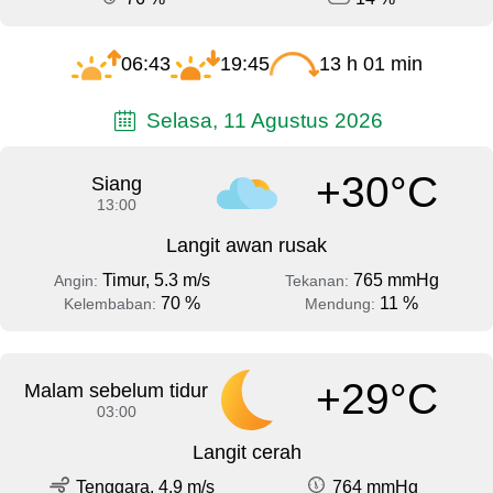
06:43
19:45
13 h 01 min
Selasa, 11 Agustus 2026
+30°C
Siang
13:00
Langit awan rusak
Timur, 5.3 m/s
765 mmHg
Angin:
Tekanan:
70 %
11 %
Kelembaban:
Mendung:
+29°C
Malam sebelum tidur
03:00
Langit cerah
Tenggara, 4.9 m/s
764 mmHg