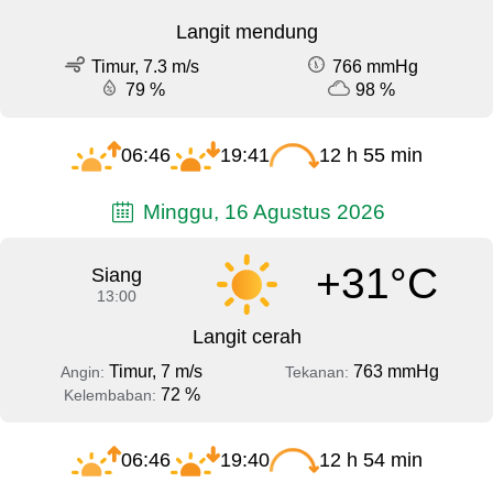
Langit mendung
Timur, 7.3 m/s
766 mmHg
79 %
98 %
06:46
19:41
12 h 55 min
Minggu, 16 Agustus 2026
+31°C
Siang
13:00
Langit cerah
Timur, 7 m/s
763 mmHg
Angin:
Tekanan:
72 %
Kelembaban:
06:46
19:40
12 h 54 min