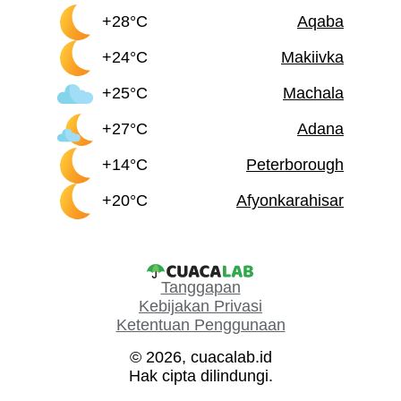
+28°C
Aqaba
+24°C
Makiivka
+25°C
Machala
+27°C
Adana
+14°C
Peterborough
+20°C
Afyonkarahisar
Tanggapan
Kebijakan Privasi
Ketentuan Penggunaan
© 2026, cuacalab.id
Hak cipta dilindungi.