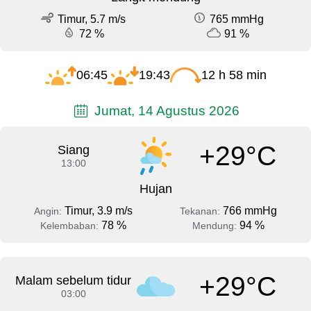
Timur, 5.7 m/s
765 mmHg
72 %
91 %
06:45
19:43
12 h 58 min
Jumat, 14 Agustus 2026
+29°C
Siang
13:00
Hujan
Timur, 3.9 m/s
766 mmHg
Angin:
Tekanan:
78 %
94 %
Kelembaban:
Mendung:
+29°C
Malam sebelum tidur
03:00