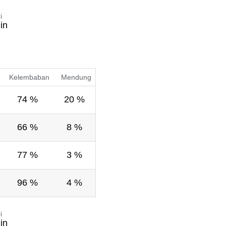
i
in
Kelembaban
Mendung
74 %
20 %
66 %
8 %
77 %
3 %
96 %
4 %
i
in