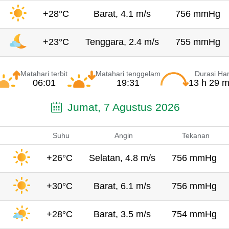
+28°C
Barat, 4.1 m/s
756 mmHg
+23°C
Tenggara, 2.4 m/s
755 mmHg
Matahari terbit
Matahari tenggelam
Durasi Har
06:01
19:31
13 h 29 m
Jumat, 7 Agustus 2026
Suhu
Angin
Tekanan
+26°C
Selatan, 4.8 m/s
756 mmHg
+30°C
Barat, 6.1 m/s
756 mmHg
+28°C
Barat, 3.5 m/s
754 mmHg