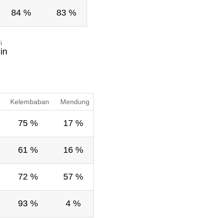
84 %
83 %
i
in
Kelembaban
Mendung
75 %
17 %
61 %
16 %
72 %
57 %
93 %
4 %