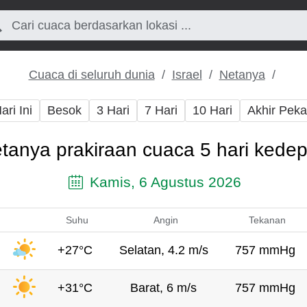
Cuaca di seluruh dunia
Israel
Netanya
ari Ini
Besok
3 Hari
7 Hari
10 Hari
Akhir Pek
tanya prakiraan cuaca 5 hari kede
Kamis, 6 Agustus 2026
Suhu
Angin
Tekanan
+27°C
Selatan, 4.2 m/s
757 mmHg
+31°C
Barat, 6 m/s
757 mmHg