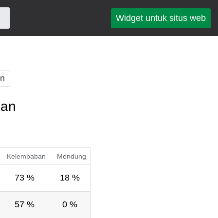
Widget untuk situs web
an
pan
Kelembaban
Mendung
73 %
18 %
57 %
0 %