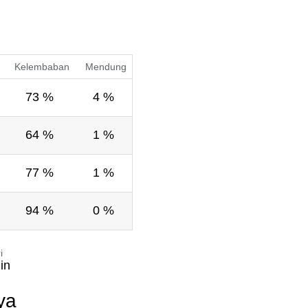
Kelembaban
Mendung
73 %
4 %
64 %
1 %
77 %
1 %
94 %
0 %
i
in
ya