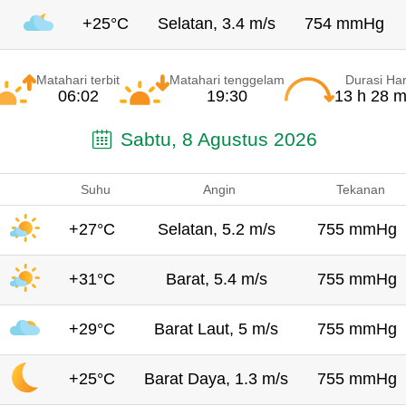
+25°C
Selatan, 3.4 m/s
754 mmHg
Matahari terbit
Matahari tenggelam
Durasi Har
06:02
19:30
13 h 28 m
Sabtu, 8 Agustus 2026
Suhu
Angin
Tekanan
+27°C
Selatan, 5.2 m/s
755 mmHg
+31°C
Barat, 5.4 m/s
755 mmHg
+29°C
Barat Laut, 5 m/s
755 mmHg
+25°C
Barat Daya, 1.3 m/s
755 mmHg