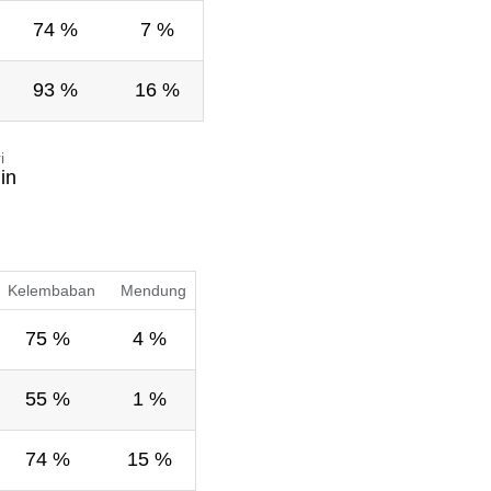
74 %
7 %
93 %
16 %
i
in
Kelembaban
Mendung
75 %
4 %
55 %
1 %
74 %
15 %