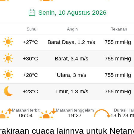
Senin, 10 Agustus 2026
Suhu
Angin
Tekanan
+27°C
Barat Daya, 1.2 m/s
755 mmHg
+30°C
Barat, 3.4 m/s
755 mmHg
+28°C
Utara, 3 m/s
755 mmHg
+23°C
Timur, 1.3 m/s
755 mmHg
Matahari terbit
Matahari tenggelam
Durasi Har
06:04
19:27
13 h 23 m
rakiraan cuaca lainnya untuk Netan