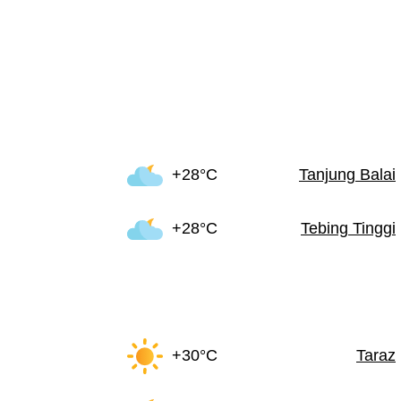
+28°C
Tanjung Balai
+28°C
Tebing Tinggi
+30°C
Taraz