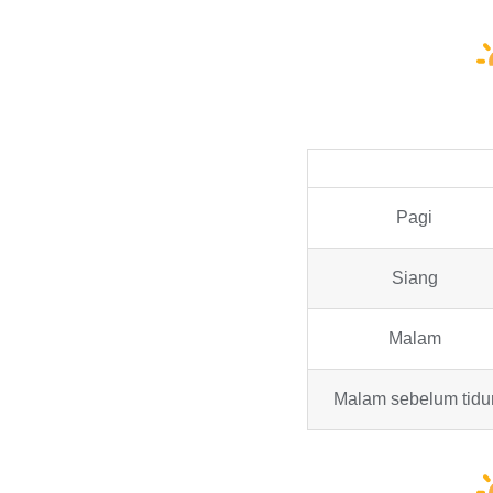
Pagi
Siang
Malam
Malam sebelum tidu