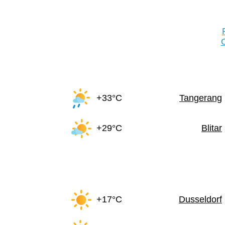
C
+33°C
Tangerang
+29°C
Blitar
+17°C
Dusseldorf