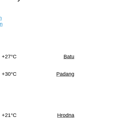
n
an
+27°C
Batu
+30°C
Padang
+21°C
Hrodna