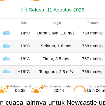
Selasa, 11 Agustus 2026
Suhu
Angin
Tekanan
+14°C
Barat Daya, 1.6 m/s
768 mmHg
+19°C
Selatan, 1.6 m/s
768 mmHg
+18°C
Timur, 3.5 m/s
767 mmHg
+16°C
Tenggara, 2.5 m/s
766 mmHg
Matahari terbit
Matahari tenggelam
Durasi Har
05:38
20:44
15 h 06 m
an cuaca lainnya untuk Newcastle u