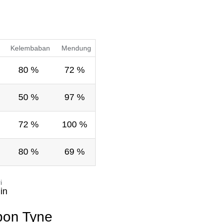
Kelembaban
Mendung
80 %
72 %
50 %
97 %
72 %
100 %
80 %
69 %
i
in
pon Tyne