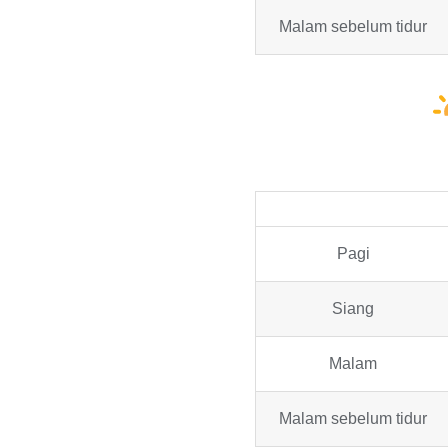
Malam sebelum tidur
Pagi
Siang
Malam
Malam sebelum tidur