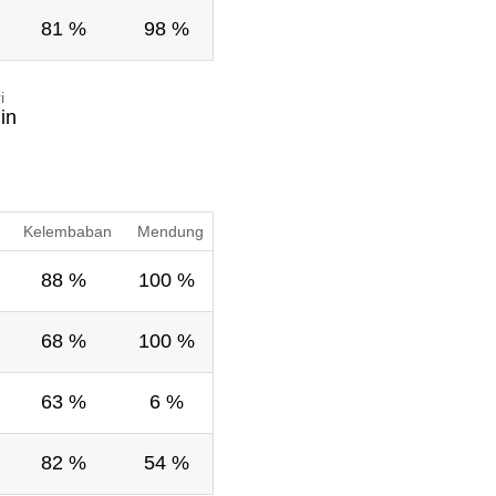
81 %
98 %
i
in
Kelembaban
Mendung
88 %
100 %
68 %
100 %
63 %
6 %
82 %
54 %