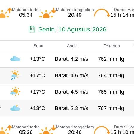
Matahari terbit
Matahari tenggelam
Durasi Har
05:34
20:49
15 h 14 m
Senin, 10 Agustus 2026
Suhu
Angin
Tekanan
+13°C
Barat, 4.2 m/s
762 mmHg
+17°C
Barat, 4.6 m/s
764 mmHg
+17°C
Barat, 4.5 m/s
765 mmHg
+13°C
Barat, 2.3 m/s
767 mmHg
r
Matahari terbit
Matahari tenggelam
Durasi Har
05:36
20:46
15 h 10 m