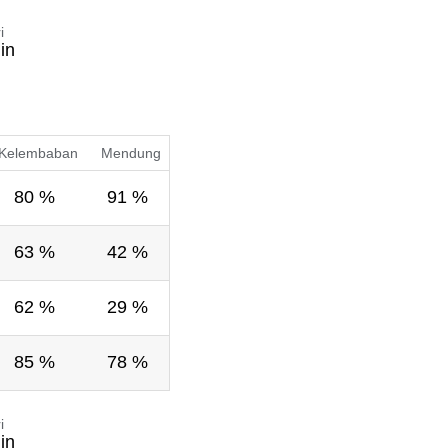
i
in
Kelembaban
Mendung
80 %
91 %
63 %
42 %
62 %
29 %
85 %
78 %
i
in