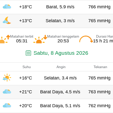
+18°C
Barat, 5.9 m/s
766 mmHg
+13°C
Selatan, 3 m/s
765 mmHg
Matahari terbit
Matahari tenggelam
Durasi Har
05:31
20:53
15 h 21 m
Sabtu, 8 Agustus 2026
Suhu
Angin
Tekanan
+16°C
Selatan, 3.4 m/s
765 mmHg
+21°C
Barat Daya, 4.5 m/s
763 mmHg
+20°C
Barat Daya, 5.1 m/s
762 mmHg