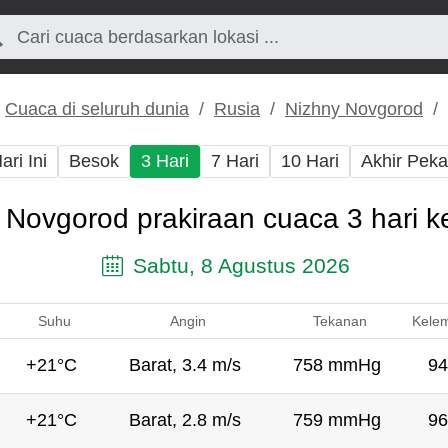
Cuaca di seluruh dunia
Rusia
Nizhny Novgorod
ari Ini
Besok
3 Hari
7 Hari
10 Hari
Akhir Pek
 Novgorod prakiraan cuaca 3 hari 
Sabtu, 8 Agustus 2026
Suhu
Angin
Tekanan
Kele
+21°C
Barat, 3.4 m/s
758 mmHg
94
+21°C
Barat, 2.8 m/s
759 mmHg
96