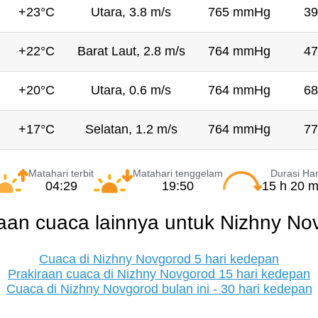
+23°C
Utara, 3.8 m/s
765 mmHg
39
+22°C
Barat Laut, 2.8 m/s
764 mmHg
47
+20°C
Utara, 0.6 m/s
764 mmHg
68
+17°C
Selatan, 1.2 m/s
764 mmHg
77
Matahari terbit
Matahari tenggelam
Durasi Har
04:29
19:50
15 h 20 m
raan cuaca lainnya untuk Nizhny No
Cuaca di Nizhny Novgorod 5 hari kedepan
Prakiraan cuaca di Nizhny Novgorod 15 hari kedepan
Cuaca di Nizhny Novgorod bulan ini - 30 hari kedepan