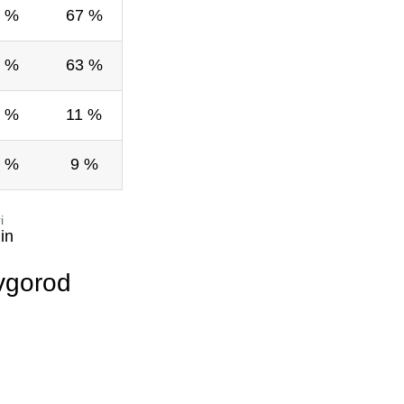
 %
67 %
 %
63 %
 %
11 %
 %
9 %
i
in
vgorod