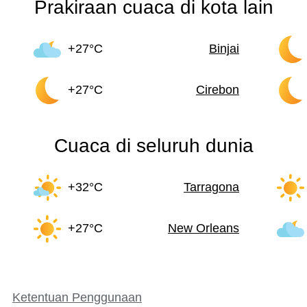
Prakiraan cuaca di kota lain
+27°C
Binjai
+27°C
Cirebon
Cuaca di seluruh dunia
+32°C
Tarragona
+27°C
New Orleans
Ketentuan Penggunaan