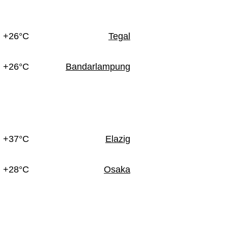
+26°C
Tegal
+26°C
Bandarlampung
+37°C
Elazig
+28°C
Osaka