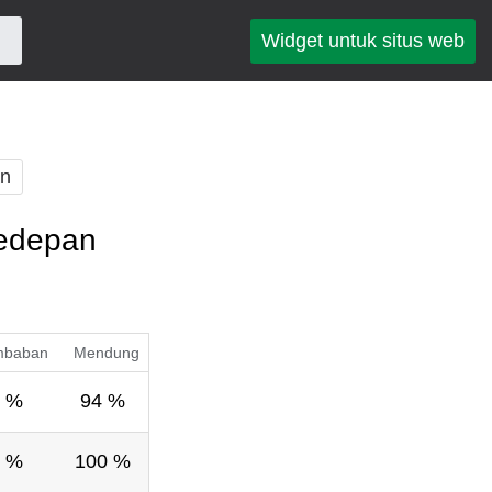
Widget untuk situs web
an
kedepan
mbaban
Mendung
 %
94 %
 %
100 %