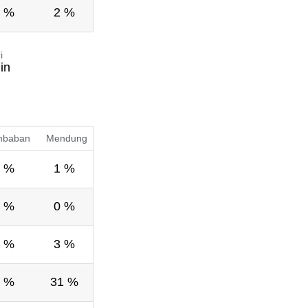
 %
2 %
i
in
mbaban
Mendung
 %
1 %
 %
0 %
 %
3 %
 %
31 %