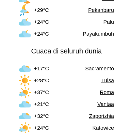
+29°C
Pekanbaru
+24°C
Palu
+24°C
Payakumbuh
Cuaca di seluruh dunia
+17°C
Sacramento
+28°C
Tulsa
+37°C
Roma
+21°C
Vantaa
+32°C
Zaporizhia
+24°C
Katowice