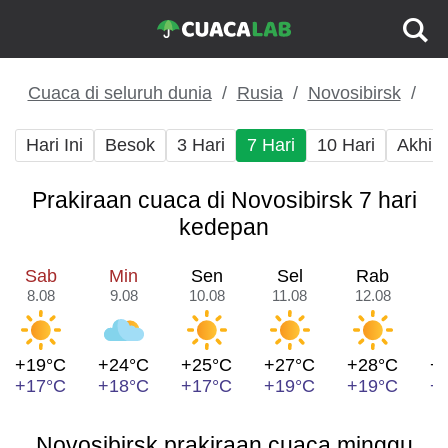
Cuaca di seluruh dunia
Rusia
Novosibirsk
Hari Ini
Besok
3 Hari
7 Hari
10 Hari
Akhir
Prakiraan cuaca di Novosibirsk 7 hari
kedepan
Sab
Min
Sen
Sel
Rab
8.08
9.08
10.08
11.08
12.08
1
+19°C
+24°C
+25°C
+27°C
+28°C
+
+17°C
+18°C
+17°C
+19°C
+19°C
+
Novosibirsk prakiraan cuaca minggu