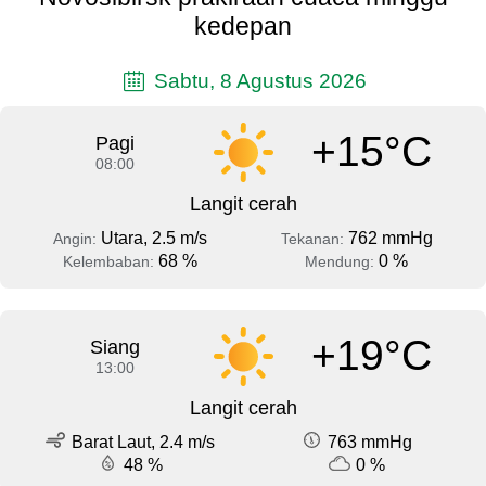
kedepan
Sabtu, 8 Agustus 2026
+15°C
Pagi
08:00
Langit cerah
Utara, 2.5 m/s
762 mmHg
Angin:
Tekanan:
68 %
0 %
Kelembaban:
Mendung:
+19°C
Siang
13:00
Langit cerah
Barat Laut, 2.4 m/s
763 mmHg
48 %
0 %