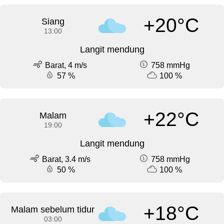
+20°C
Siang
13:00
Langit mendung
Barat, 4 m/s
758 mmHg
57 %
100 %
+22°C
Malam
19:00
Langit mendung
Barat, 3.4 m/s
758 mmHg
50 %
100 %
+18°C
Malam sebelum tidur
03:00