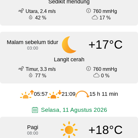
Sedikit mendung
Utara, 2.4 m/s
760 mmHg
42 %
17 %
+17°C
Malam sebelum tidur
03:00
Langit cerah
Timur, 3.3 m/s
760 mmHg
77 %
0 %
05:57
21:09
15 h 11 min
Selasa, 11 Agustus 2026
+18°C
Pagi
08:00