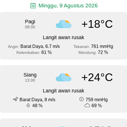
Minggu, 9 Agustus 2026
+18°C
Pagi
08:00
Langit awan rusak
Barat Daya, 6.7 m/s
761 mmHg
Angin:
Tekanan:
61 %
72 %
Kelembaban:
Mendung:
+24°C
Siang
13:00
Langit awan rusak
Barat Daya, 8 m/s
759 mmHg
48 %
69 %