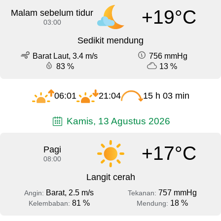
+19°C
Malam sebelum tidur
03:00
Sedikit mendung
Barat Laut, 3.4 m/s
756 mmHg
83 %
13 %
06:01
21:04
15 h 03 min
Kamis, 13 Agustus 2026
+17°C
Pagi
08:00
Langit cerah
Barat, 2.5 m/s
757 mmHg
Angin:
Tekanan:
81 %
18 %
Kelembaban:
Mendung: