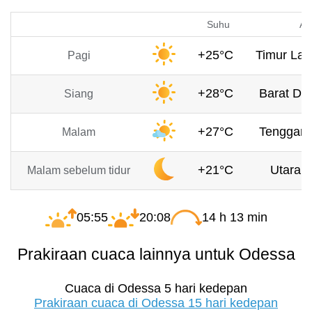
Suhu
An
+25°C
Timur Lau
Pagi
+28°C
Barat Da
Siang
+27°C
Tenggara
Malam
+21°C
Utara, 
Malam sebelum tidur
05:55
20:08
14 h 13 min
Prakiraan cuaca lainnya untuk Odessa
Cuaca di Odessa 5 hari kedepan
Prakiraan cuaca di Odessa 15 hari kedepan