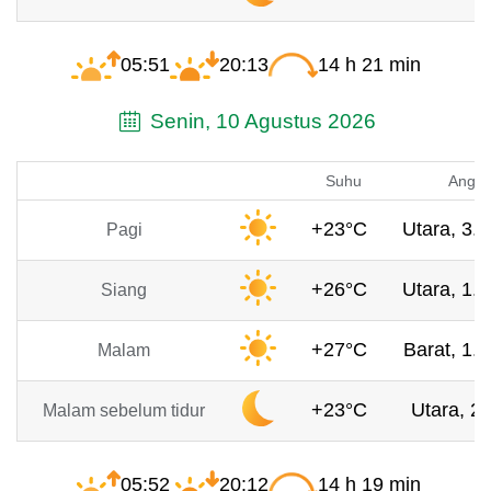
05:51
20:13
14 h 21 min
Senin, 10 Agustus 2026
Suhu
Angin
+23°C
Utara, 3.7
Pagi
+26°C
Utara, 1.7
Siang
+27°C
Barat, 1.7
Malam
+23°C
Utara, 2 
Malam sebelum tidur
05:52
20:12
14 h 19 min