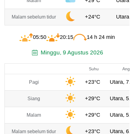
+29°C
Utara, 
Malam
+24°C
Utara, 
Malam sebelum tidur
05:50
20:15
14 h 24 min
Minggu, 9 Agustus 2026
Suhu
Angin
+23°C
Utara, 7.7
Pagi
+29°C
Utara, 5.8
Siang
+29°C
Utara, 5.5
Malam
+23°C
Utara, 6.1
Malam sebelum tidur