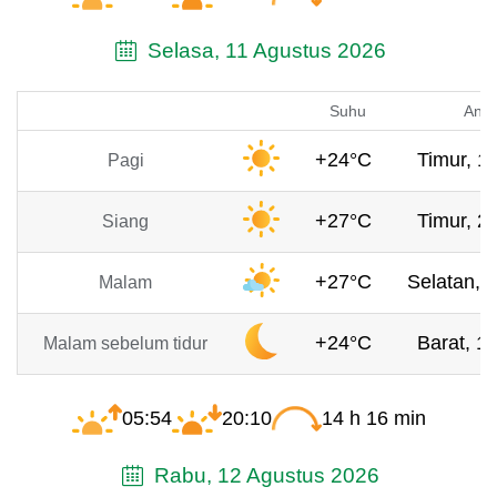
Selasa, 11 Agustus 2026
Suhu
Angi
+24°C
Timur, 1
Pagi
+27°C
Timur, 2
Siang
+27°C
Selatan, 
Malam
+24°C
Barat, 1.
Malam sebelum tidur
05:54
20:10
14 h 16 min
Rabu, 12 Agustus 2026