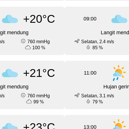
+20°C
09:00
git mendung
Langit men
m/s
760 mmHg
Selatan, 2.4 m/s
100 %
85 %
+21°C
11:00
git mendung
Hujan geri
m/s
760 mmHg
Selatan, 3.1 m/s
99 %
79 %
+23°C
13:00