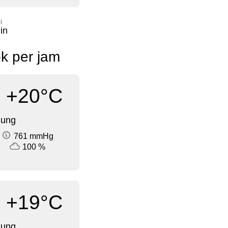
i
in
k per jam
+20°C
dung
761 mmHg
100 %
+19°C
dung