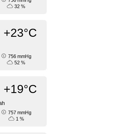
756 mmHg
32 %
+23°C
756 mmHg
52 %
+19°C
ah
757 mmHg
1 %