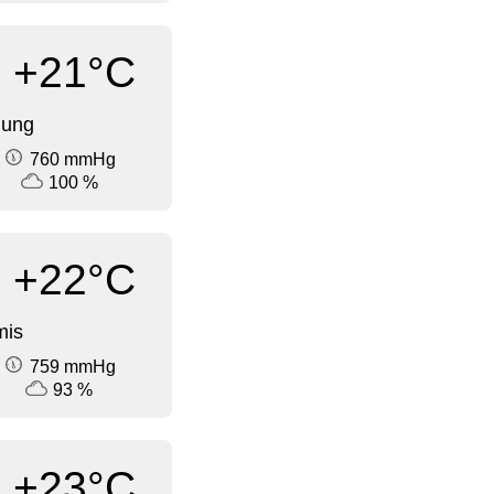
+21°C
dung
760 mmHg
100 %
+22°C
mis
759 mmHg
93 %
+23°C