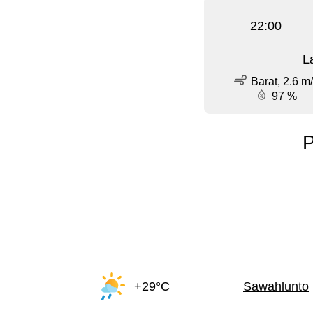
22:00
L
Barat, 2.6 m
97 %
P
+29°C
Sawahlunto