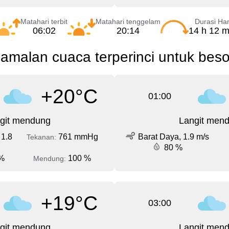
Matahari terbit
Matahari tenggelam
Durasi Har
06:02
20:14
14 h 12 m
amalan cuaca terperinci untuk beso
+20°C
01:00
git mendung
Langit men
 1.8
761 mmHg
Barat Daya, 1.9 m/s
Tekanan:
80 %
%
100 %
Mendung:
+19°C
03:00
git mendung
Langit men