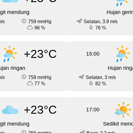
git mendung
Hujan geri
m/s
759 mmHg
Selatan, 3.9 m/s
96 %
76 %
+23°C
15:00
jan ringan
Hujan ring
m/s
758 mmHg
Selatan, 3 m/s
77 %
82 %
+23°C
17:00
git mendung
Sedikit men