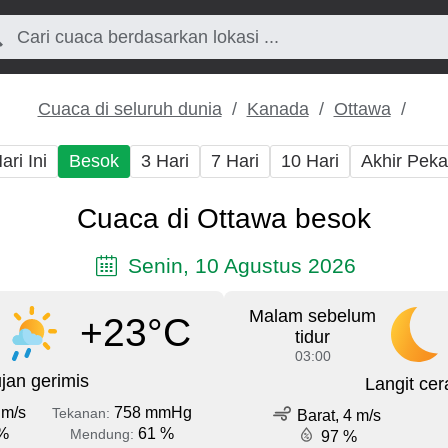
Cuaca di seluruh dunia
Kanada
Ottawa
ari Ini
Besok
3 Hari
7 Hari
10 Hari
Akhir Pek
Cuaca di Ottawa besok
Senin, 10 Agustus 2026
Malam sebelum
+23°C
tidur
03:00
jan gerimis
Langit cer
 m/s
758 mmHg
Tekanan:
Barat, 4 m/s
%
61 %
Mendung:
97 %