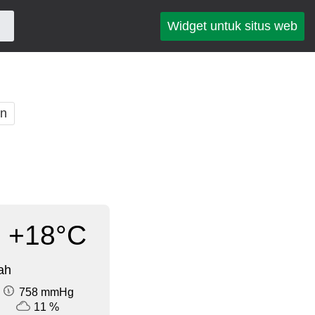
Widget untuk situs web
an
+18°C
ah
758 mmHg
11 %