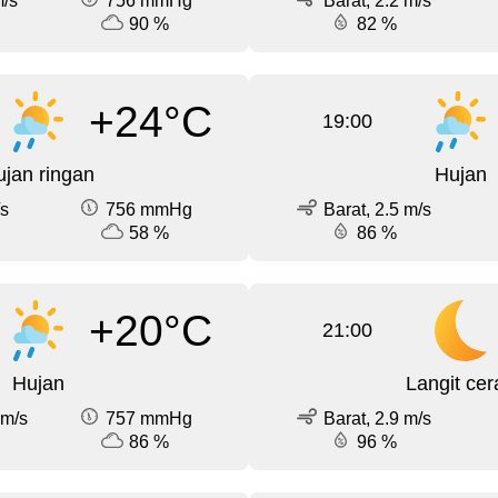
m/s
756 mmHg
Barat, 2.2 m/s
90 %
82 %
+24°C
19:00
jan ringan
Hujan
/s
756 mmHg
Barat, 2.5 m/s
58 %
86 %
+20°C
21:00
Hujan
Langit cer
 m/s
757 mmHg
Barat, 2.9 m/s
86 %
96 %