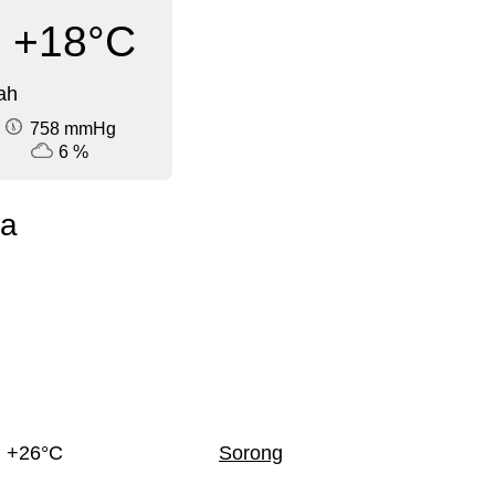
+18°C
ah
758 mmHg
6 %
wa
+26°C
Sorong