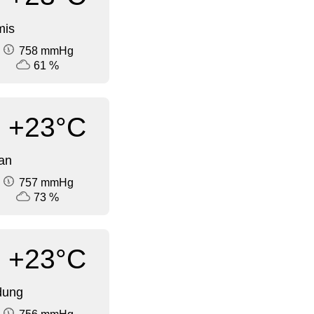
mis
758 mmHg
61 %
+23°C
an
757 mmHg
73 %
+23°C
dung