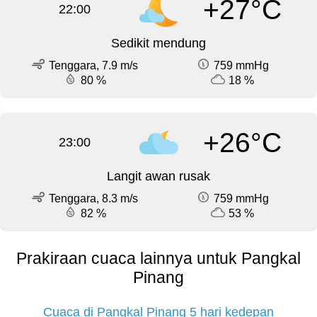
+27°C
22:00
Sedikit mendung
Tenggara, 7.9 m/s
759 mmHg
80 %
18 %
+26°C
23:00
Langit awan rusak
Tenggara, 8.3 m/s
759 mmHg
82 %
53 %
Prakiraan cuaca lainnya untuk Pangkal
Pinang
Cuaca di Pangkal Pinang 5 hari kedepan