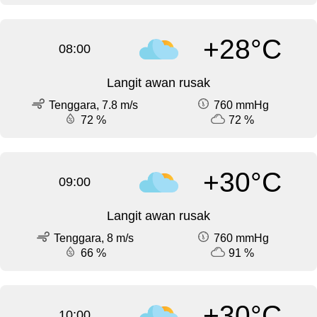
+28°C
08:00
Langit awan rusak
Tenggara, 7.8 m/s
760 mmHg
72 %
72 %
+30°C
09:00
Langit awan rusak
Tenggara, 8 m/s
760 mmHg
66 %
91 %
+30°C
10:00