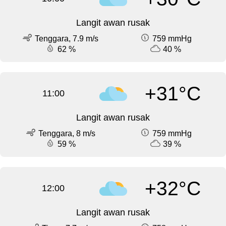
Langit awan rusak
Tenggara, 7.9 m/s
759 mmHg
62 %
40 %
+31°C
11:00
Langit awan rusak
Tenggara, 8 m/s
759 mmHg
59 %
39 %
+32°C
12:00
Langit awan rusak