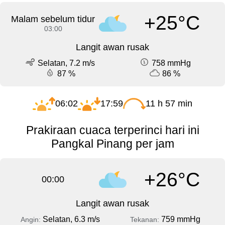
+25°C
Malam sebelum tidur
03:00
Langit awan rusak
Selatan, 7.2 m/s
758 mmHg
87 %
86 %
06:02
17:59
11 h 57 min
Prakiraan cuaca terperinci hari ini
Pangkal Pinang per jam
+26°C
00:00
Langit awan rusak
Selatan, 6.3 m/s
759 mmHg
Angin:
Tekanan: