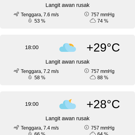
Langit awan rusak
Tenggara, 7.6 m/s
757 mmHg
53 %
74 %
+29°C
18:00
Langit awan rusak
Tenggara, 7.2 m/s
757 mmHg
58 %
88 %
+28°C
19:00
Langit awan rusak
Tenggara, 7.4 m/s
757 mmHg
66 %
64 %