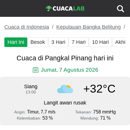
Cuaca di Indonesia
Kepulauan Bangka Belitung
Hari Ini
Besok
3 Hari
7 Hari
10 Hari
Akhir
Cuaca di Pangkal Pinang hari ini
Jumat, 7 Agustus 2026
+32°C
Siang
13:00
Langit awan rusak
Timur, 7.7 m/s
758 mmHg
Angin:
Tekanan:
53 %
71 %
Kelembaban:
Mendung: