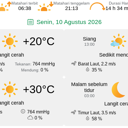
Matahari terbit
Matahari tenggelam
Durasi Har
06:38
21:13
14 h 34 m
Senin, 10 Agustus 2026
+20°C
Siang
13:00
angit cerah
Sedikit men
m/s
764 mmHg
Barat Laut, 2.2 m/s
Tekanan:
%
0 %
35 %
Mendung:
Malam sebelum
+30°C
tidur
03:00
angit cerah
Langit cer
/s
764 mmHg
Timur Laut, 3.5 m/s
0 %
58 %