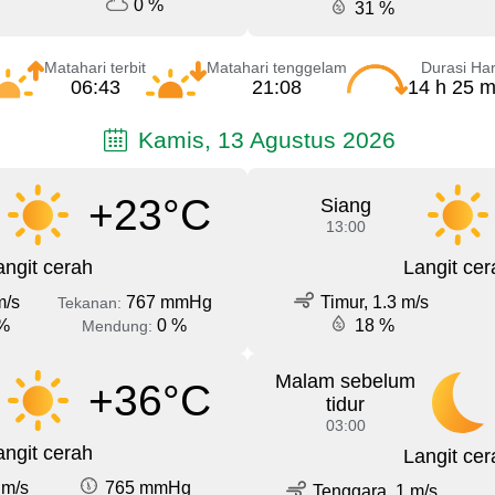
0 %
31 %
Matahari terbit
Matahari tenggelam
Durasi Har
06:43
21:08
14 h 25 m
Kamis, 13 Agustus 2026
+23°C
Siang
13:00
angit cerah
Langit cer
m/s
767 mmHg
Timur, 1.3 m/s
Tekanan:
%
0 %
18 %
Mendung:
Malam sebelum
+36°C
tidur
03:00
angit cerah
Langit cer
 m/s
765 mmHg
Tenggara, 1 m/s