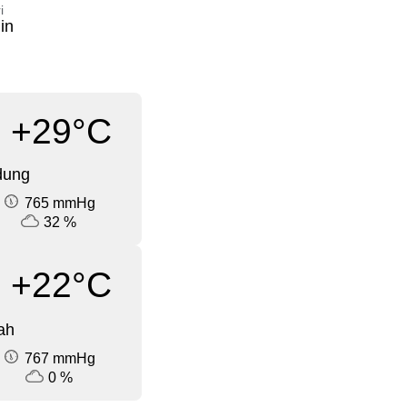
i
in
+29°C
dung
765 mmHg
32 %
+22°C
ah
767 mmHg
0 %