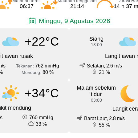
Matahari terbit
Matahari tenggelam
Durasi Har
06:37
21:14
14 h 37 m
Minggu, 9 Agustus 2026
+22°C
Siang
13:00
it awan rusak
Langit awan 
m/s
762 mmHg
Selatan, 2.6 m/s
Tekanan:
%
80 %
21 %
Mendung:
Malam sebelum
+34°C
tidur
03:00
ikit mendung
Langit cer
/s
760 mmHg
Barat Laut, 2.8 m/s
33 %
55 %