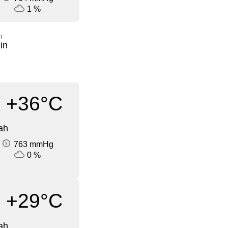
1 %
i
in
+36°C
ah
763 mmHg
0 %
+29°C
ah