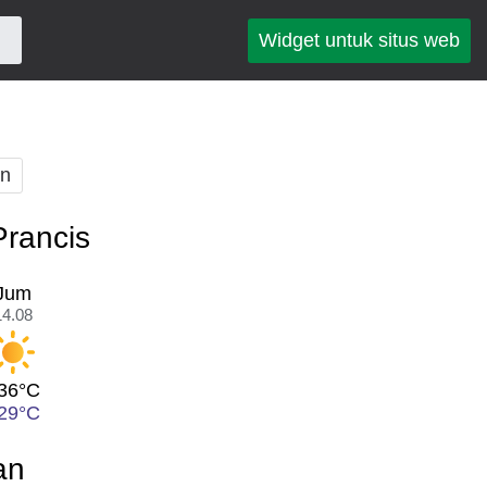
Widget untuk situs web
an
Prancis
Jum
14.08
36°C
29°C
an