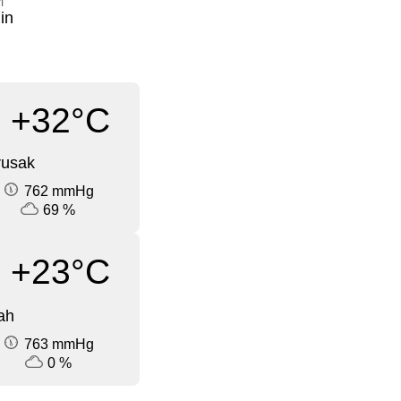
i
in
+32°C
rusak
762 mmHg
69 %
+23°C
ah
763 mmHg
0 %