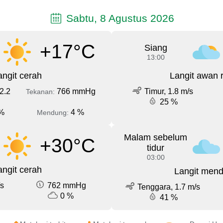
Sabtu, 8 Agustus 2026
+17°C
Siang
13:00
angit cerah
Langit awan 
2.2
766 mmHg
Timur, 1.8 m/s
Tekanan:
25 %
%
4 %
Mendung:
Malam sebelum
+30°C
tidur
03:00
angit cerah
Langit men
/s
762 mmHg
Tenggara, 1.7 m/s
0 %
41 %