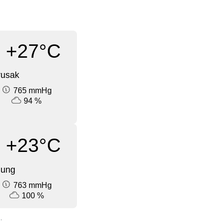
+27°C
rusak
765 mmHg
94 %
+23°C
dung
763 mmHg
100 %