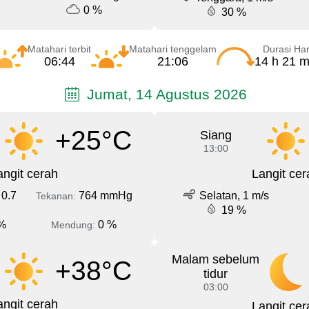
0 %
30 %
Matahari terbit
Matahari tenggelam
Durasi Har
06:44
21:06
14 h 21 m
Jumat, 14 Agustus 2026
+25°C
Siang
13:00
angit cerah
Langit cer
 0.7
764 mmHg
Selatan, 1 m/s
Tekanan:
19 %
%
0 %
Mendung:
Malam sebelum
+38°C
tidur
03:00
angit cerah
Langit cer