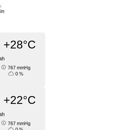
i
in
+28°C
ah
767 mmHg
0 %
+22°C
ah
767 mmHg
0 %