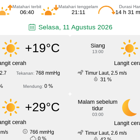
Matahari terbit
Matahari tenggelam
Durasi Har
06:40
21:11
14 h 31 m
Selasa, 11 Agustus 2026
+19°C
Siang
13:00
angit cerah
Langit cer
2.7
768 mmHg
Timur Laut, 2.5 m/s
Tekanan:
31 %
%
0 %
Mendung:
Malam sebelum
+29°C
tidur
03:00
angit cerah
Langit cer
 m/s
766 mmHg
Timur Laut, 2.6 m/s
0 %
42 %