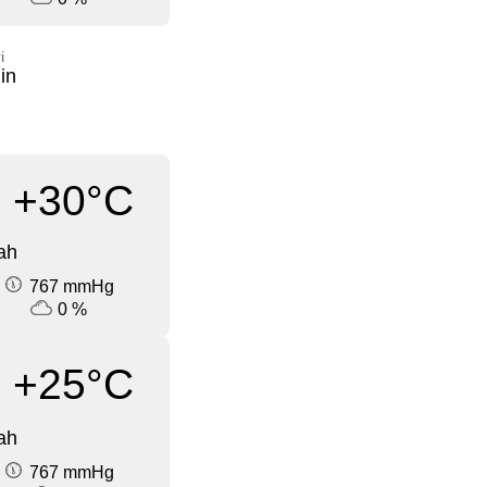
i
in
+30°C
ah
767 mmHg
0 %
+25°C
ah
767 mmHg