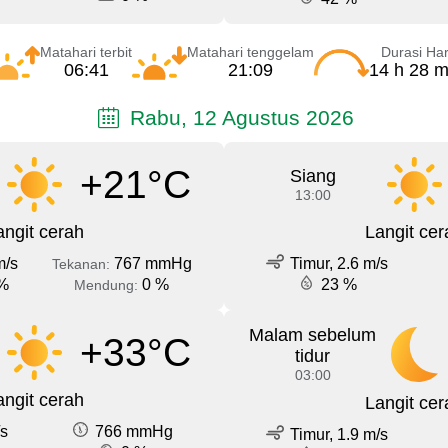
Matahari terbit
Matahari tenggelam
Durasi Har
06:41
21:09
14 h 28 m
Rabu, 12 Agustus 2026
+21°C
Siang
13:00
angit cerah
Langit cer
m/s
767 mmHg
Timur, 2.6 m/s
Tekanan:
%
0 %
23 %
Mendung:
Malam sebelum
+33°C
tidur
03:00
angit cerah
Langit cer
/s
766 mmHg
Timur, 1.9 m/s