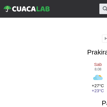
H
Prakir
Sab
8.08
+27°C
+23°C
P