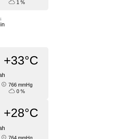
1 %
i
in
+33°C
ah
766 mmHg
0 %
+28°C
ah
764 mmHg