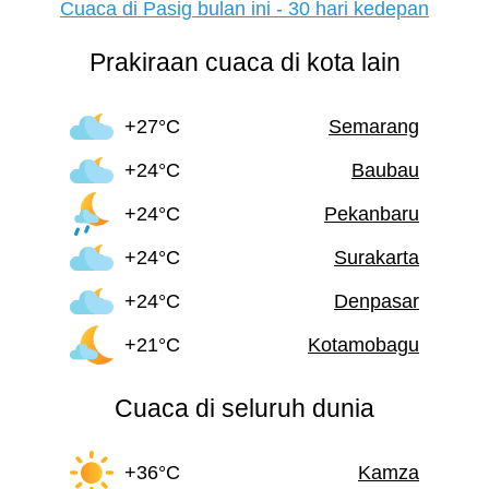
Cuaca di Pasig bulan ini - 30 hari kedepan
Prakiraan cuaca di kota lain
+27°C
Semarang
+24°C
Baubau
+24°C
Pekanbaru
+24°C
Surakarta
+24°C
Denpasar
+21°C
Kotamobagu
Cuaca di seluruh dunia
+36°C
Kamza